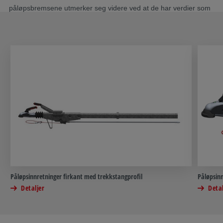
påløpsbremsene utmerker seg videre ved at de har verdier som
ligger langt over hva loven foreskriver.
Påløpsinnretninger firkant med trekkstangprofil
Påløpsinn
Detaljer
Detal