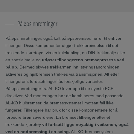
Påløpsinnretninger
Påløpsinnretninger, også kalt påløpsbremser. hører til enhver
tilhenger. Disse komponenter utgjør trekkforbindelsen til det
trekkende kjøretøyet via en kulekobling, en DIN-trekkmalje eller
en spesialmalje og
utløser tilhengerens bremseprosess ved
påløp
. Dermed skyves trekkarmen inn, styringsanordningen
aktiveres og hjulbremsen trekkes via transmisjonen. Alt etter
tilhengerens forutsetninger fås forskjellige varianter.
Påløpsinnretninger fra AL-KO lever opp til de nyeste ECE-
direktiver. Ved monteringen bør de kombineres med passende
AL-KO hjulbremser, da bremsesystemet i motsatt fall ikke
fungerer. Tilhengere har bruk for disse komponentene for å
forbedre bremseverdiene. En bremset tilhenger etter et
trekkende kjøretøy
vil fortsatt ligge nøyaktig i veibanen, også
ved en nødbremsing i en sving.
AL-KO-bremsesystem-