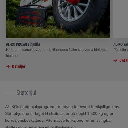
AL-KO PROSAFE hjullås
AL-KO Sa
Hindrer at campingvogner og tilhengere flytter seg ved å blokkere
Pålitelig
hjulene.
Detal
Detaljer
Støttehjul
AL-KOs støttehjulsprogram tar høyde for svært forskjellige krav.
Støttehjulene er laget til støttelaster på opptil 1.500 kg og er
korrosjonsbeskyttede. Alternative funksjoner er en svingbar
støttesko og en integrert hjullastvisning.