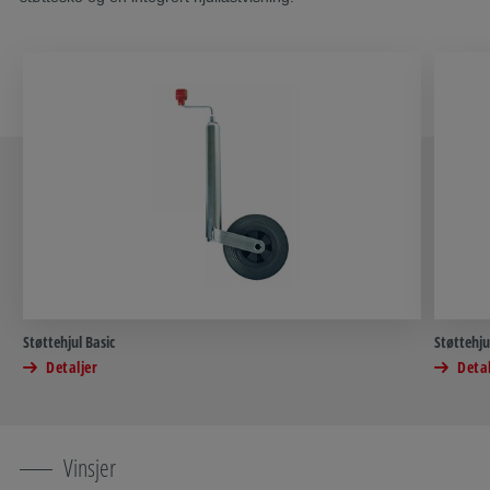
Støttehjul Basic
Støttehju
Detaljer
Detal
Vinsjer