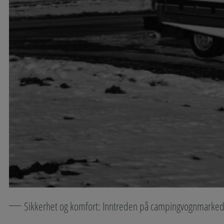
Sikkerhet og komfort: Inntreden på campingvognmarked