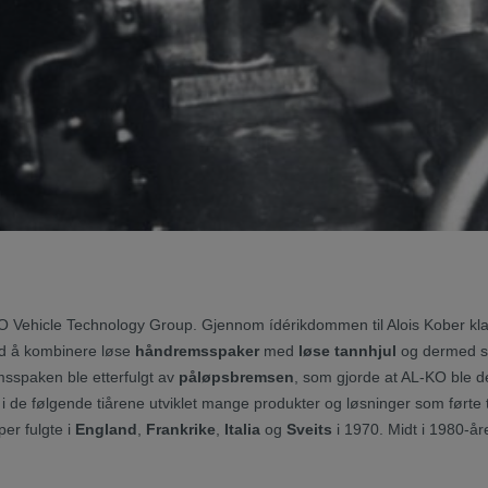
 Vehicle Technology Group. Gjennom ídérikdommen til Alois Kober klar
med å kombinere løse
håndremsspaker
med
løse tannhjul
og dermed s
sspaken ble etterfulgt av
påløpsbremsen
, som gjorde at AL-KO ble de
i de følgende tiårene utviklet mange produkter og løsninger som førte ti
per fulgte i
England
,
Frankrike
,
Italia
og
Sveits
i 1970. Midt i 1980-å