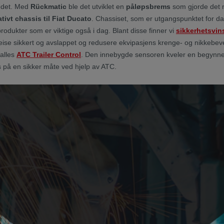
edet. Med
Rückmatic
ble det utviklet en
påløpsbrems
som gjorde det 
tivt chassis til Fiat Ducato
. Chassiset, som er utgangspunktet for da
rodukter som er viktige også i dag. Blant disse finner vi
sikkerhetsvin
 reise sikkert og avslappet og redusere ekvipasjens krenge- og nikkebev
kalles
ATC Trailer Control
. Den innebygde sensoren kveler en begynnen
 på en sikker måte ved hjelp av ATC.