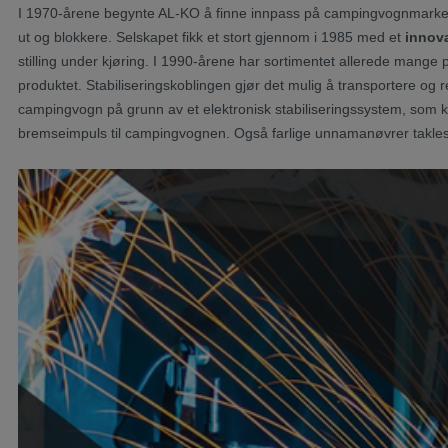
I 1970-årene begynte AL-KO å finne innpass på campingvognmark
ut og blokkere. Selskapet fikk et stort gjennom i 1985 med et
innova
stilling under kjøring. I 1990-årene har sortimentet allerede mange p
produktet. Stabiliseringskoblingen gjør det mulig å transportere og
campingvogn på grunn av et elektronisk stabiliseringssystem, som 
bremseimpuls til campingvognen. Også farlige unnamanøvrer takles