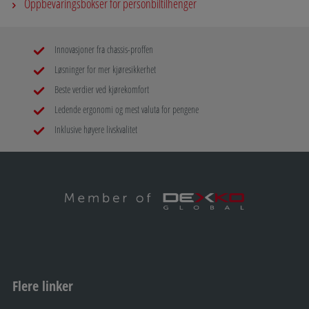
Oppbevaringsbokser for personbiltilhenger
Innovasjoner fra chassis-proffen
Løsninger for mer kjøresikkerhet
Beste verdier ved kjørekomfort
Ledende ergonomi og mest valuta for pengene
Inklusive høyere livskvalitet
Flere linker