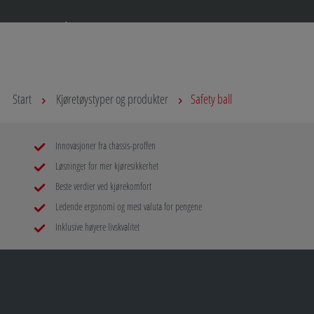
Fortsett å lese
Start
Kjøretøystyper og produkter
Safety ball
Innovasjoner fra chassis-proffen
Løsninger for mer kjøresikkerhet
Beste verdier ved kjørekomfort
Ledende ergonomi og mest valuta for pengene
Inklusive høyere livskvalitet