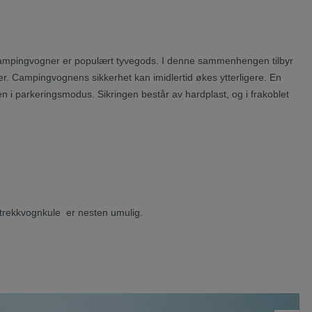
or campingvogner er populært tyvegods. I denne sammenhengen tilbyr
r. Campingvognens sikkerhet kan imidlertid økes ytterligere. En
n i parkeringsmodus. Sikringen består av hardplast, og i frakoblet
d trekkvognkule er nesten umulig.