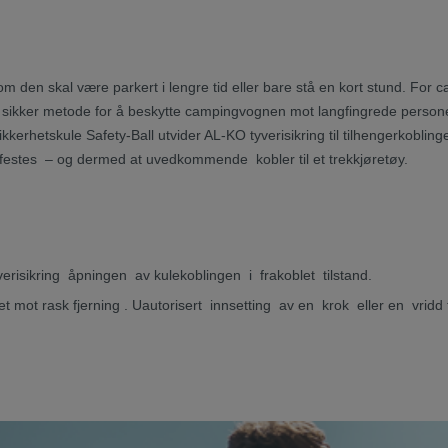
 om den skal være parkert i lengre tid eller bare stå en kort stund. F
g sikker metode for å beskytte campingvognen mot langfingrede persone
rhetskule Safety-Ball utvider AL-KO tyverisikring til tilhengerkoblinge
 festes – og dermed at uvedkommende kobler til et trekkjøretøy.
risikring åpningen av kulekoblingen i frakoblet tilstand.
tet mot rask fjerning . Uautorisert innsetting av en krok eller en vrid