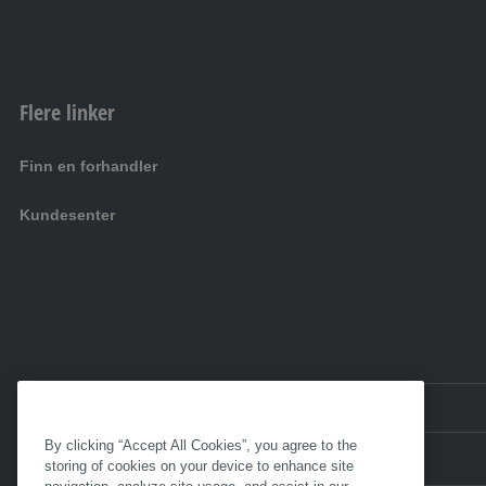
Flere linker
Finn en forhandler
Kundesenter
NO:
Norge
By clicking “Accept All Cookies”, you agree to the
storing of cookies on your device to enhance site