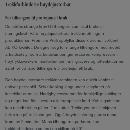
Trekkforbindelse høydejusterbar
For tilhengere til profesjonell bruk
Det stilles strenge krav til tilhengere som skal brukes i
næringslivet. Våre høydejusterbare trekkinnretninger i
produktserien Premium Profi oppfyller disse kravene i velkjent
AL-KO-kvalitet. De egner seg for mange tilhengere med mobilt
arbeidsutstyr som arbeidslamper, generatorer, kompressorer,
høytrykksvaskere, mørtelpumper, minigravere og løfteplattformer
samt for transporttilhengere til profesjonell bruk.
Den høydejusterbare trekkinnretningen kan enkelt kobles til
enhver personbil. Selv tilkobling langt under lastplanet på
lastebiler er mulig. Hurtigbyttesystemet for forskjellige koblinger
og ringer kan fås i nesten alle europeiske land. Koblingsdelene
kan enkelt skiftes på ca. 2 minutter. Trekkøynene blir skjøvet
forfra inn på trekkstangen. Også høydejustering gjøres unna
løpet av 2 minutter. Mens tilhengeren parkerer, kan
trekkforbindelsen settes i en stilling på 90°.