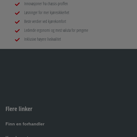
Innovasjoner fra chassis-proffen
Løsninger for mer kjøresikkerhet
Beste verdier ved kjørekomfort
Ledende ergonomi og mest valuta for pengene
Inklusive høyere livskvalitet
Flere linker
Finn en forhandler