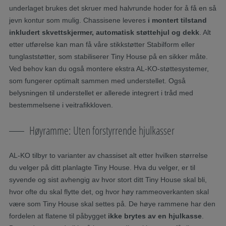
underlaget brukes det skruer med halvrunde hoder for å få en så
jevn kontur som mulig. Chassisene leveres
i montert tilstand
inkludert skvettskjermer, automatisk støttehjul og dekk
. Alt
etter utførelse kan man få våre stikkstøtter Stabilform eller
tunglaststøtter, som stabiliserer Tiny House på en sikker måte.
Ved behov kan du også montere ekstra AL-KO-støttesystemer,
som fungerer optimalt sammen med understellet. Også
belysningen til understellet er allerede integrert i tråd med
bestemmelsene i veitrafikkloven.
Høyramme: Uten forstyrrende hjulkasser
AL-KO tilbyr to varianter av chassiset alt etter hvilken størrelse
du velger på ditt planlagte Tiny House. Hva du velger, er til
syvende og sist avhengig av hvor stort ditt Tiny House skal bli,
hvor ofte du skal flytte det, og hvor høy rammeoverkanten skal
være som Tiny House skal settes på. De høye rammene har den
fordelen at flatene til påbygget
ikke brytes av en hjulkasse
.