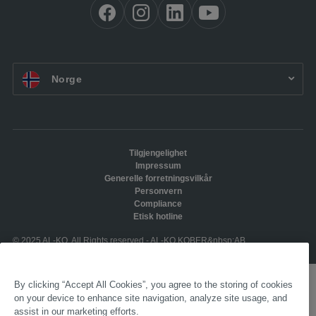
NO:
Norge
Tilgjengelighet
Impressum
Generelle forretningsvilkår
Personvern
Compliance
Etisk hotline
© 2025 AL-KO. All Rights reserved - AL-KO KOBER&nbsp;AB
By clicking “Accept All Cookies”, you agree to the storing of cookies
on your device to enhance site navigation, analyze site usage, and
assist in our marketing efforts.