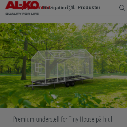
Hopp over navigasjon
Til hovedinnhold
Hopp til hovednavigasjon
Innholdsfortegnelse
Kontakt
Produkter
Navigation
Premium-understell for Tiny House på hjul