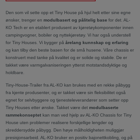
Den som vil sette opp et Tiny House på hjul helt etter sine egne
ønsker, trenger en
modulbasert og pålitelig base
for det. AL-
KO Tech er en etablert produsent av kjøretøykomponenter innen
campingvogner, bobiler og nyttekjøretøy. Vi har også understell
for Tiny Houses. Vi bygger på
årelang kunnskap og erfaring
og kan tilby den beste basen for de små husene. Våre chassis er
konstruert med tanke på kvalitet og er solide og stabile. De er
takket være varmgalvaniseringen ytterst motstandsdyktige og
holdbare.
Tiny-House-Trailer fra AL-KO kan brukes med en rekke påbygg
fra kjente produsenter, og er takket være sin fleksibilitet også
egnet for selvbyggere og tjenesteleverandører som setter opp
Tiny Houses etter ønske. Takket være det
modulbaserte
rammekonseptet
kan man ved hjelp av AL-KO Chassis for Tiny
House uten problemer realisere forskjellige lengder og
skreddersydde påbygg. Den høye målholdigheten muliggjør
presisjonsarbeid. AL-KO bruker en positiv bajonettkobling, og på