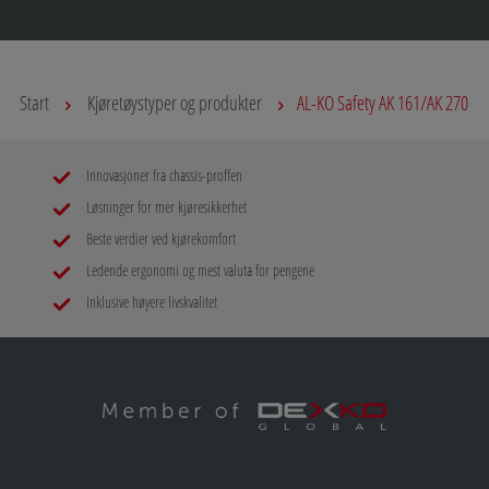
Start
Kjøretøystyper og produkter
AL-KO Safety AK 161/AK 270
Innovasjoner fra chassis-proffen
Løsninger for mer kjøresikkerhet
Beste verdier ved kjørekomfort
Ledende ergonomi og mest valuta for pengene
Inklusive høyere livskvalitet