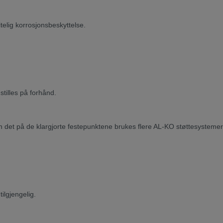
lig korrosjonsbeskyttelse.
tilles på forhånd.
kan det på de klargjorte festepunktene brukes flere AL-KO støttesystemer
ilgjengelig.