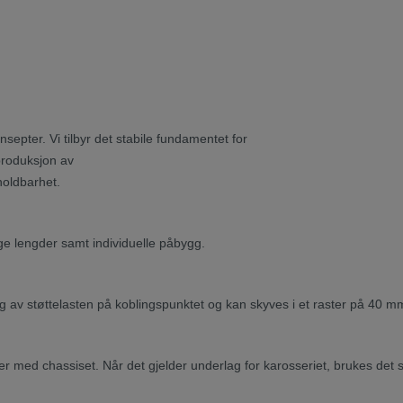
nsepter. Vi tilbyr det stabile fundamentet for
 produksjon av
holdbarhet.
e lengder samt individuelle påbygg.
 av støttelasten på koblingspunktet og kan skyves i et raster på 40 m
r med chassiset. Når det gjelder underlag for karosseriet, brukes det s