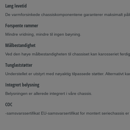
Lang levetid
De varmforsinkede chassiskomponentene garanterer maksimalt pålite
Forspente rammer
Mindre vridning, mindre til ingen bøyning.
Målbestandighet
Ved den høye målbestandigheten til chassiset kan karosseriet ferdigs
Tunglaststøtter
Understellet er utstyrt med nøyaktig tilpassede støtter. Alternativt 
Integrert belysning
Belysningen er allerede integrert i våre chassis.
COC
-samsvarssertifikat EU-samsvarsertifikat for montert seriechassis er t