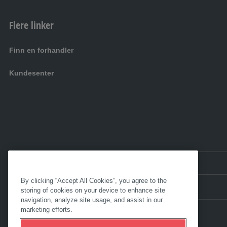
Flere linker
Finn en forhandler
Kundesenter
NO:
Norge
By clicking “Accept All Cookies”, you agree to the
storing of cookies on your device to enhance site
navigation, analyze site usage, and assist in our
marketing efforts.