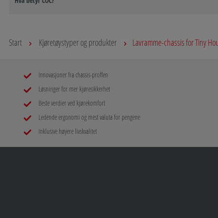
Hva betyr COC?
Start
Kjøretøystyper og produkter
Lavramme-chassis for Tiny Ho
Innovasjoner fra chassis-proffen
Løsninger for mer kjøresikkerhet
Beste verdier ved kjørekomfort
Ledende ergonomi og mest valuta for pengene
Inklusive høyere livskvalitet