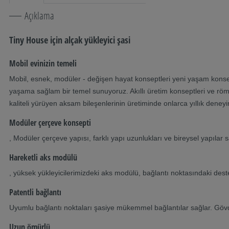
Açıklama
Tiny House için alçak yükleyici şasi
Mobil evinizin temeli
Mobil, esnek, modüler - değişen hayat konseptleri yeni yaşam konsept
yaşama sağlam bir temel sunuyoruz. Akıllı üretim konseptleri ve röm
kaliteli yürüyen aksam bileşenlerinin üretiminde onlarca yıllık deneyim,
Modüler çerçeve konsepti
, Modüler çerçeve yapısı, farklı yapı uzunlukları ve bireysel yapılar s
Hareketli aks modülü
, yüksek yükleyicilerimizdeki aks modülü, bağlantı noktasındaki deste
Patentli bağlantı
Uyumlu bağlantı noktaları şasiye mükemmel bağlantılar sağlar. Gövd
Uzun ömürlü