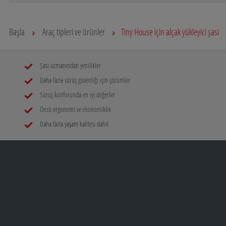
Başla
Araç tipleri ve ürünler
Tiny House için alçak yükleyici şasi
Şasi uzmanından yenilikler
Daha fazla sürüş güvenliği için çözümler
Sürüş konforunda en iyi değerler
Öncü ergonomi ve ekonomiklik
Daha fazla yaşam kalitesi dahil