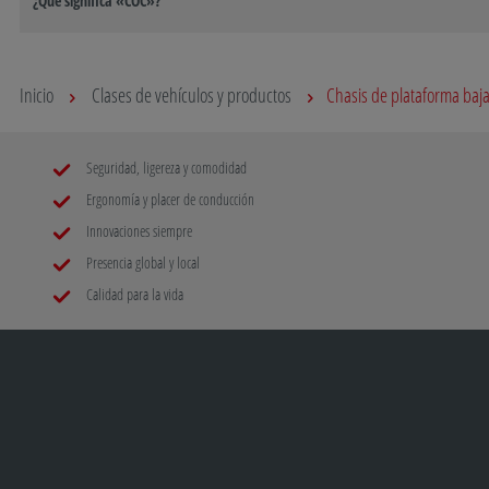
¿Qué significa «COC»?
Inicio
Clases de vehículos y productos
Chasis de plataforma baj
Seguridad, ligereza y comodidad
Ergonomía y placer de conducción
Innovaciones siempre
Presencia global y local
Calidad para la vida