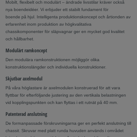
Mobilt, flexibelt och modulärt – ändrade livsstilar kräver också
nya boendeidéer. Vi erbjuder ett stabilt fundament för
boende på hjul. Intelligenta produktionskoncept och årtionden av
erfarenhet inom produktion av högkvalitativa
chassikomponenter för släpvagnar ger en mycket god kvalitet
och hållbarhet.
Modulärt ramkoncept
Den modulära ramkonstruktionen möjliggör olika
konstruktionslängder och individuella konstruktioner.
Skjutbar axelmodul
På våra höglastare är axelmodulen konstruerad för att vara
flyttbar för efterföljande justering av den vertikala belastningen
vid kopplingspunkten och kan flyttas i ett rutnät på 40 mm.
Patenterad anslutning
De formanpassade förskruvningarna ger en perfekt anslutning till
chassit. Skruvar med platt runda huvuden används i området