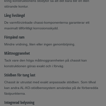
kring konstruktionens stödytor så att det bara blir en liten
störande kontur.
Lång livslängd
De varmförzinkade chassi-komponenterna garanterar ett
maximalt tillförlitligt korrosionsskydd.
Förspänd ram
Mindre vridning, liten eller ingen genomböjning.
Måttnoggrannhet
Tack vare den höga måttnoggrannheten på chassit kan
konstruktionen göras exakt och i förväg.
Stödben för tung last
Chassit är utrustat med exakt anpassade stödben. Som tillval
kan andra AL-KO-stödbenssystem användas på de förberedda
fästpunkterna.
Integrerad belysning