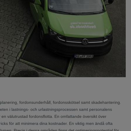
ttplanering, fordonsunderhåll, fordonsskötsel samt skadehantering.
viteten i lastnings- och urlastningsprocessen samt personalens
en välutrustad fordonsflotta. En omfattande översikt över
icks för att minimera dina kostnader. En viktig men ändå ofta
olymen. Precis i dessa områden finns det optimeringspotential för