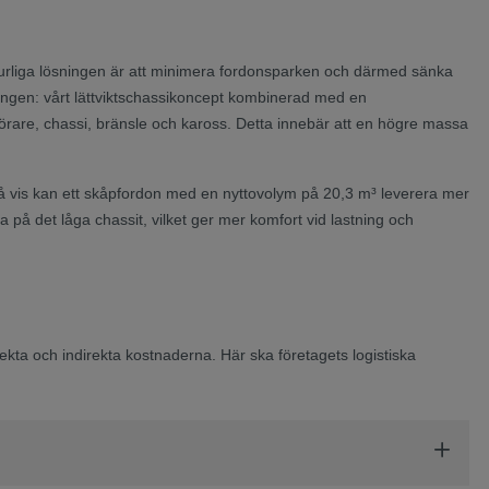
urliga lösningen är att minimera fordonsparken och därmed sänka
ningen: vårt lättviktschassikoncept kombinerad med en
örare, chassi, bränsle och kaross. Detta innebär att en högre massa
å vis kan ett skåpfordon med en nyttovolym på 20,3 m³ leverera mer
å det låga chassit, vilket ger mer komfort vid lastning och
ekta och indirekta kostnaderna. Här ska företagets logistiska