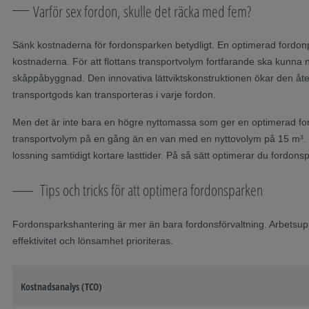
Varför sex fordon, skulle det räcka med fem?
Sänk kostnaderna för fordonsparken betydligt. En optimerad fordo
kostnaderna. För att flottans transportvolym fortfarande ska kunna
skåppåbyggnad. Den innovativa lättviktskonstruktionen ökar den åter
transportgods kan transporteras i varje fordon.
Men det är inte bara en högre nyttomassa som ger en optimerad for
transportvolym på en gång än en van med en nyttovolym på 15 m³. De
lossning samtidigt kortare lasttider. På så sätt optimerar du fordonsp
Tips och tricks för att optimera fordonsparken
Fordonsparkshantering är mer än bara fordonsförvaltning. Arbetsuppgi
effektivitet och lönsamhet prioriteras.
Kostnadsanalys (TCO)