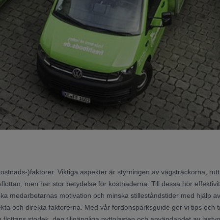
kostnads-)faktorer. Viktiga aspekter är styrningen av vägsträckorna, ru
nsflottan, men har stor betydelse för kostnaderna. Till dessa hör effekti
ka medarbetarnas motivation och minska stilleståndstider med hjälp av 
ta och direkta faktorerna. Med vår fordonsparksguide ger vi tips och tr
flottans storlek, den tillgängliga nyttolasten och användandet av lastv