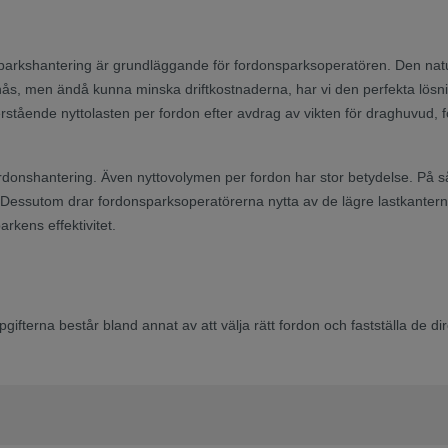
nparkshantering är grundläggande för fordonsparksoperatören. Den nat
 nås, men ändå kunna minska driftkostnaderna, har vi den perfekta lös
stående nyttolasten per fordon efter avdrag av vikten för draghuvud, f
donshantering. Även nyttovolymen per fordon har stor betydelse. På s
ssutom drar fordonsparksoperatörerna nytta av de lägre lastkanterna p
arkens effektivitet.
fterna består bland annat av att välja rätt fordon och fastställa de dir