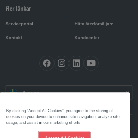
Fler länkar
Serviceportal
Hitta återförsäljare
Kontakt
Kundcenter
SV:
Sverige
By clicking “Accept All Cookies”, you agree to the storing of
cookies on your device to enhance site navigation, analyze site
usage, and assist in our marketing efforts.
Tillgänglighet
Redaktionell ruta
Allmänna försäljningsvillkor