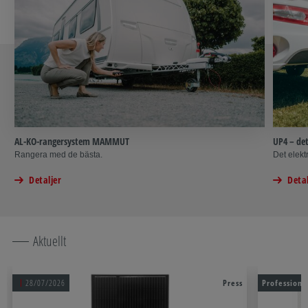
AL-KO-rangersystem MAMMUT
UP4 – de
Rangera med de bästa.
Det elekt
Detaljer
Detal
Aktuellt
28/07/2026
Press
Professiona