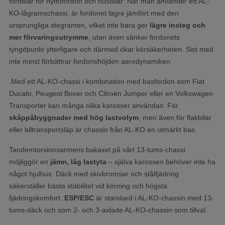
fördelar för nyttofordon och husbilar: När man använder ett AL-
KO-lågramschassi, är fordonet lägre jämfört med den
ursprungliga stegramen, vilket inte bara ger
lägre insteg och
mer förvaringsutrymme
, utan även sänker fordonets
tyngdpunkt ytterligare och därmed ökar körsäkerheten. Sist med
inte minst förbättrar fordonshöjden aerodynamiken
.Med ett AL-KO-chassi i kombination med basfordon som Fiat
Ducato, Peugeot Boxer och Citroën Jumper eller en Volkswagen
Transporter kan många olika karosser användas: För
skåppåbyggnader med hög lastvolym
, men även för flakbilar
eller biltransportsläp är chassin från AL-KO en utmärkt bas.
Tandemtorsionsarmens bakaxel på vårt 13-tums-chassi
möjliggör en
jämn, låg lastyta
– själva karossen behöver inte ha
något hjulhus. Däck med skivbromsar och stålfjädring
säkerställer bästa stabilitet vid körning och högsta
fjädringskomfort.
ESP/ESC
är standard i AL-KO-chassin med 13-
tums-däck och som 2- och 3-axlade AL-KO-chassin som tillval.