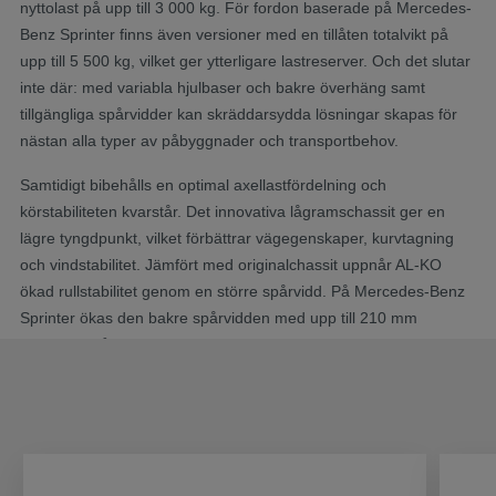
nyttolast på upp till 3 000 kg. För fordon baserade på Mercedes-
Benz Sprinter finns även versioner med en tillåten totalvikt på
upp till 5 500 kg, vilket ger ytterligare lastreserver. Och det slutar
inte där: med variabla hjulbaser och bakre överhäng samt
tillgängliga spårvidder kan skräddarsydda lösningar skapas för
nästan alla typer av påbyggnader och transportbehov.
Samtidigt bibehålls en optimal axellastfördelning och
körstabiliteten kvarstår. Det innovativa lågramschassit ger en
lägre tyngdpunkt, vilket förbättrar vägegenskaper, kurvtagning
och vindstabilitet. Jämfört med originalchassit uppnår AL-KO
ökad rullstabilitet genom en större spårvidd. På Mercedes-Benz
Sprinter ökas den bakre spårvidden med upp till 210 mm
beroende på version, vilket ytterligare förbättrar rullstabiliteten.
Detta leder till bättre köregenskaper, högre säkerhet och ökad
komfort.