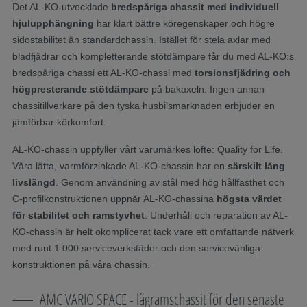
Det AL-KO-utvecklade
bredspåriga chassit med individuell
hjulupphängning
har klart bättre köregenskaper och högre
sidostabilitet än standardchassin. Istället för stela axlar med
bladfjädrar och kompletterande stötdämpare får du med AL-KO:s
bredspåriga chassi ett AL-KO-chassi med
torsionsfjädring och
högpresterande stötdämpare
på bakaxeln. Ingen annan
chassitillverkare på den tyska husbilsmarknaden erbjuder en
jämförbar körkomfort.
AL-KO-chassin uppfyller vårt varumärkes löfte: Quality for Life.
Våra lätta, varmförzinkade AL-KO-chassin har en
särskilt lång
livslängd
. Genom användning av stål med hög hållfasthet och
C-profilkonstruktionen uppnår AL-KO-chassina
högsta värdet
för stabilitet och ramstyvhet
. Underhåll och reparation av AL-
KO-chassin är helt okomplicerat tack vare ett omfattande nätverk
med runt 1 000 serviceverkstäder och den servicevänliga
konstruktionen på våra chassin.
AMC VARIO SPACE - lågramschassit för den senaste