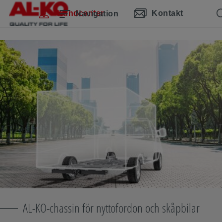
Hoppa över navigering
Hoppa till huvudinnehåll
Hoppa till huvudnavigering
Innehållsförteckning
Kundcenter
Kontakt
Navigation
AL-KO-chassin för nyttofordon och skåpbilar