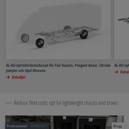
AL-KO-nyttofordonschassin för Fiat Ducato, Peugeot Boxer, Citroën
AL-KO ny
Jumper och Opel Movano
Detal
Detaljer
Reduce fleet costs: opt for lightweight chassis and boxes
Professional
24/09/2017
Blogg