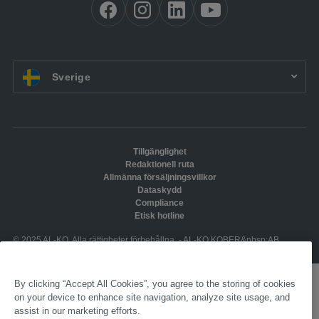
SV:
Sverige
Tillgänglighet
Redaktionell ruta
Allmänna försäljningsvillkor
Dataskydd
Compliance
Etisk hotline
© 2025 AL-KO. Alla rättigheter förbehållna. - AL-KO KOBER&nbsp;AB
By clicking “Accept All Cookies”, you agree to the storing of cookies
on your device to enhance site navigation, analyze site usage, and
assist in our marketing efforts.