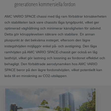
generationen kommersiella fordon
AMC VARIO SPACE chassi med låg ram förbättrar körsäkerheten
och stabiliteten tack vare chassits låga tyngdpunkt, vilket ger
optimerad väghållning och minimerar känsligheten för sidvind.
Detta gör körupplevelsen säkrare och stabilare. En annan
pluspunkt är det bekväma insteget, eftersom den lägre
instegshöjden möjliggör enkel på- och avstigning. Den låga
ramhöjden på AMC VARIO SPACE-chassit ger också en låg
lasthöjd, vilket gör lastning och lossning av fordonet effektivt och
behagligt. Den förbättrade aerodynamiken hos AMC VARIO
SPACE beror på den lägre fordonshöjden, vilket potentiellt kan
leda till en minskning av CO2-utsläppen.