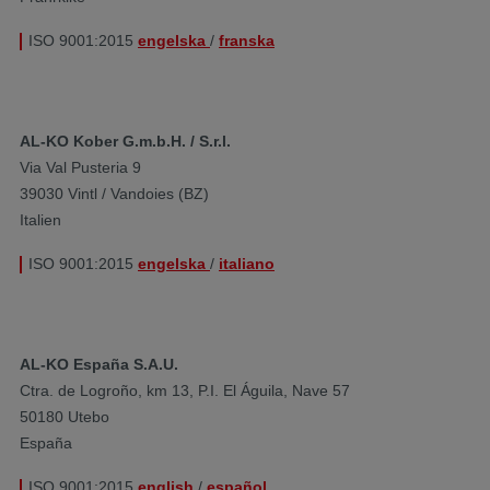
ISO 9001:2015
engelska
/
franska
AL-KO Kober G.m.b.H. / S.r.l.
Via Val Pusteria 9
39030 Vintl / Vandoies (BZ)
Italien​
ISO 9001:2015
engelska
/
italiano
AL-KO España S.A.U.
Ctra. de Logroño, km 13, P.I. El Águila, Nave 57
50180 Utebo
España
ISO 9001:2015
english
/
español