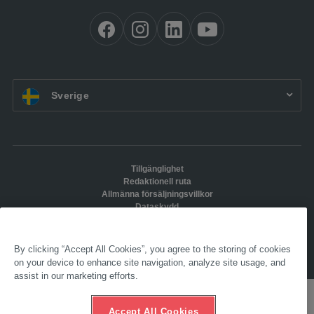
SV:
Sverige
Tillgänglighet
Redaktionell ruta
Allmänna försäljningsvillkor
Dataskydd
Compliance
Etisk hotline
By clicking “Accept All Cookies”, you agree to the storing of cookies
© 2025 AL-KO. Alla rättigheter förbehållna. - AL-KO KOBER&nbsp;AB
on your device to enhance site navigation, analyze site usage, and
assist in our marketing efforts.
Accept All Cookies