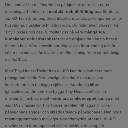
Den som vill ha ett Tiny House på hjul helt efter sina egna
önskningar, behöver en
modulär och tillförlitlig bas
för detta.
AL-KO Tech är en beprövad tillverkare av chassikomponenter för
husvagnar, husbilar och nyttofordon. Du hittar även chassin för
Tiny Houses hos oss. Vi förlitar oss på våra
mångåriga
kunskaper och erfarenheter
för att erbjuda den bästa basen
för små hus. Våra chassin har högklassig förarbetning och är
säkra och stabila. Tack vare varmförzinkning är de särskilt tåliga
och hållbara.
Med Tiny-House-Trailer från AL-KO kan du kombinera med
påbyggnader från flera vanliga tillverkare och tack vare
flexibiliteten kan du bygga själv eller vända dig till en
tjänsteleverantör som kan bygga Tiny Houses efter dina
önskemål. Tack vare det
modulära ramkonceptet
kan du med
AL-KO:s chassin för Tiny House problemfritt lägga till olika
påbyggnadslängder och skräddarsydda påbyggnader. Den höga
måttnoggrannheten möjliggör skräddarsydda arbeten. AL-KO
använder en formanpassad schernockförskruvning, på