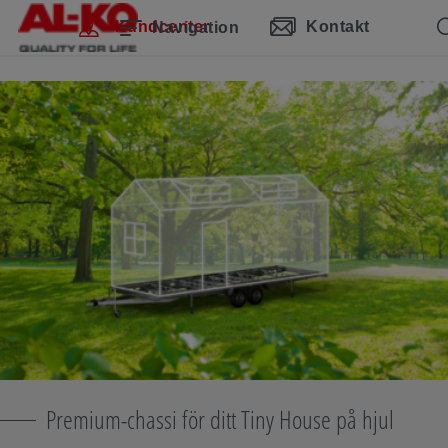
Hoppa över navigering
Hoppa till huvudinnehåll
Hoppa till huvudnavigering
Innehållsförteckning
Kundcenter
Kontakt
Navigation
Premium-chassi för ditt Tiny House på hjul