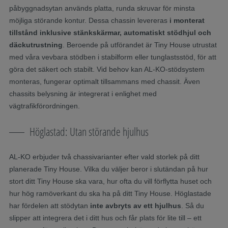
påbyggnadsytan används platta, runda skruvar för minsta
möjliga störande kontur. Dessa chassin levereras
i monterat
tillstånd inklusive stänkskärmar, automatiskt stödhjul och
däckutrustning
. Beroende på utförandet är Tiny House utrustat
med våra vevbara stödben i stabilform eller tunglastsstöd, för att
göra det säkert och stabilt. Vid behov kan AL-KO-stödsystem
monteras, fungerar optimalt tillsammans med chassit. Även
chassits belysning är integrerat i enlighet med
vägtrafikförordningen.
Höglastad: Utan störande hjulhus
AL-KO erbjuder två chassivarianter efter vald storlek på ditt
planerade Tiny House. Vilka du väljer beror i slutändan på hur
stort ditt Tiny House ska vara, hur ofta du vill förflytta huset och
hur hög ramöverkant du ska ha på ditt Tiny House. Höglastade
har fördelen att stödytan
inte avbryts av ett hjulhus
. Så du
slipper att integrera det i ditt hus och får plats för lite till – ett