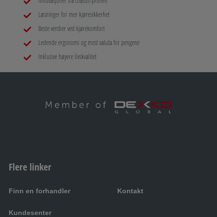
Innovasjoner fra chassis-proffen
Løsninger for mer kjøresikkerhet
Beste verdier ved kjørekomfort
Ledende ergonomi og mest valuta for pengene
Inklusive høyere livskvalitet
Flere linker
Finn en forhandler
Kontakt
Kundesenter