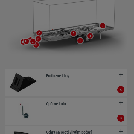
J
A
F
H
K
C
I
E
G
D
B
Podložné klíny
A
Opěrné kolo
B
Ochrana proti vlivům počasí