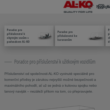
Přeskočit navigaci
K hlavnímu obsahu
Skočit na hlavní navigaci
Obsah
K
Naviga
Poradce pro
P
Poradce pro
příslušenství k
p
příslušenství ke
obytným vozům s
s
karavanům
podvozkem AL-KO
d
Poradce pro příslušenství k užitkovým vozidlům
Příslušenství od společnosti AL-KO vyvinuté speciálně pro
komerční přívěsy je zárukou nejvyšší možné bezpečnosti a
maximálního pohodlí, ať už se jedná o kulovou spojku nebo
lanový naviják – nezáleží přitom na tom, co přepravujete.