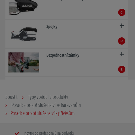
C
Spojky
D
Bezpečnostní zámky
E
Systém ATC – Trailer Control AL-KO
Spustit
Typy vozidel a produkty
F
Poradce pro příslušenství ke karavanům
Nájezdová zařízení
Poradce pro příslušenství k přívěsům
G
Inovace od profesionálů na podvozky