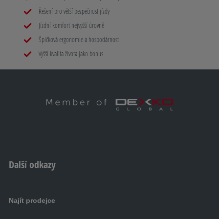
Mammut C-Trail
Řešení pro větší bezpečnost jízdy
Jízdní komfort nejvyšší úrovně
H
Špičková ergonomie a hospodárnost
Vyšší kvalita života jako bonus
AL-KO PROSAFE svorka na kolo
I
Úložné boxy
J
Navijáky
Další odkazy
K
Najít prodejce