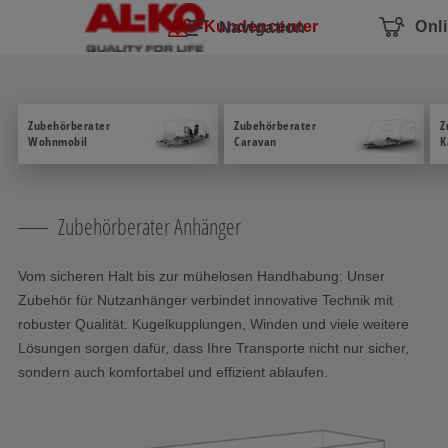
Navigation überspringen
Zum Hauptcontent
Zur Hauptnavigation springen
Inhaltsverzeichnis
Kundencenter
Onl
Navigation
Zubehörberater
Zubehörberater
Z
Wohnmobil
Caravan
K
Zubehörberater Anhänger
Vom sicheren Halt bis zur mühelosen Handhabung: Unser
Zubehör für Nutzanhänger verbindet innovative Technik mit
robuster Qualität. Kugelkupplungen, Winden und viele weitere
Lösungen sorgen dafür, dass Ihre Transporte nicht nur sicher,
sondern auch komfortabel und effizient ablaufen.