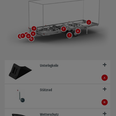
J
A
F
H
K
C
I
E
G
D
B
Unterlegkeile
A
Stützrad
B
Wetterschutz