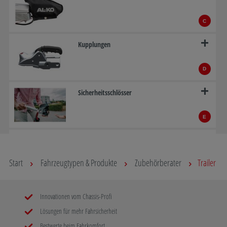
C
Kupplungen
D
Sicherheitsschlösser
E
ATC - AL-KO Trailer Control
Start
Fahrzeugtypen & Produkte
Zubehörberater
Trailer
F
Auflaufeinrichtungen
Innovationen vom Chassis-Profi
Lösungen für mehr Fahrsicherheit
G
Bestwerte beim Fahrkomfort