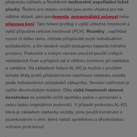
přepravou nákladu a flexibilními
možnostmi uspořádání ložné
plochy
. Řešení pro stavbu vozidel jsou proto vhodná pro tak
odlišné oblasti, jako jsou
řemesla
,
potravinářský průmysl
nebo
přeprava koní
. Tato řešení profitují z vyšší užitečné hmotnosti a
vyšší přípustné celkové hmotnosti (PCH).
Rozměry
, například
rozvor či délku rámu, můžete přizpůsobit svým individuálním
požadavkům, a tím ideálně využít dostupnou kapacitu ložného
prostoru. Podvozek s nízkým rámem umožnil použití nízkých
nakládacích hran a přispívá tak k většímu komfortu při nakládce
a vykládce. Na základech řešení AL-KO je možné s použitím
bohaté škály prvků příslušenstvím navrhnout nástavbu vozidla
podle individuálních požadavků zákazníka. Servisní vstřícnost je
naším dlouhodobým krédem. Díky
nízké hmotnosti rámové
konstrukce
se podařilo snížit spotřebu paliva v porovnání s
celou řadou originálních podvozků. V případě podvozku AL-KO,
která je základem nástavby vozidla, jsme použili konstrukci s
pozinkováním v ohni, která nabízí spolehlivou a dlouhodobou
ochranu proti korozi.