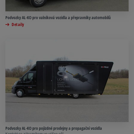
Podvozky AL-KO pro valníková vozidla a přepravníky automobilů
Detaily
Podvozky AL-KO pro pojízdné prodejny a propagační vozidla
Kontakt se zákazníkem ve výšce očí.