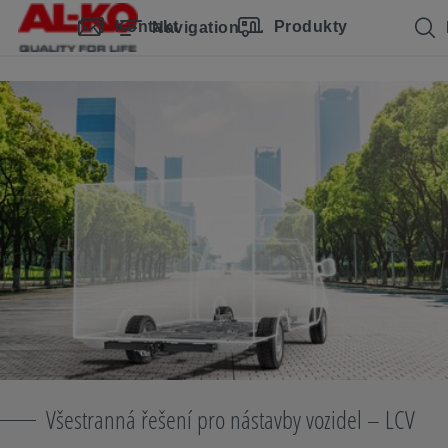
Přeskočit navigaci
K hlavnímu obsahu
Skočit na hlavní navigaci
Obsah
Kontakt
Produkty
Navigation
Všestranná řešení pro nástavby vozidel – LCV