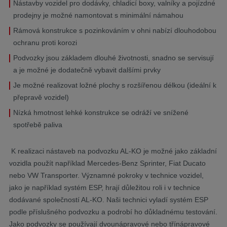
Nástavby vozidel pro dodávky, chladicí boxy, valníky a pojízdné
prodejny je možné namontovat s minimální námahou
Rámová konstrukce s pozinkováním v ohni nabízí dlouhodobou
ochranu proti korozi
Podvozky jsou základem dlouhé životnosti, snadno se servisují
a je možné je dodatečně vybavit dalšími prvky
Je možné realizovat ložné plochy s rozšířenou délkou (ideální k
přepravě vozidel)
Nízká hmotnost lehké konstrukce se odráží ve snížené
spotřebě paliva
K realizaci nástaveb na podvozku AL-KO je možné jako základní
vozidla použít například Mercedes-Benz Sprinter, Fiat Ducato
nebo VW Transporter. Významné pokroky v technice vozidel,
jako je například systém ESP, hrají důležitou roli i v technice
dodávané společností AL-KO. Naši technici vyladí systém ESP
podle příslušného podvozku a podrobí ho důkladnému testování.
Jako podvozky se používají dvounápravové nebo třínápravové