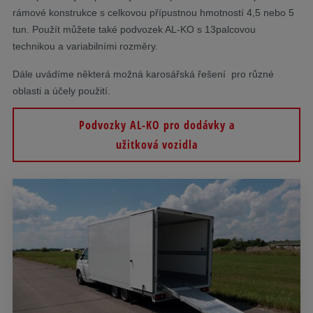
rámové konstrukce s celkovou přípustnou hmotností 4,5 nebo 5
tun. Použít můžete také podvozek AL-KO s 13palcovou
technikou a variabilními rozměry.
Dále uvádíme některá možná karosářská řešení pro různé
oblasti a účely použití.
Podvozky AL-KO pro dodávky a
užitková vozidla