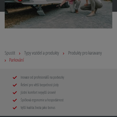
Číst více
Spustit
Typy vozidel a produkty
Produkty pro karavany
Parkování
Inovace od profesionálů na podvozky
Řešení pro větší bezpečnost jízdy
Jízdní komfort nejvyšší úrovně
Špičková ergonomie a hospodárnost
Vyšší kvalita života jako bonus