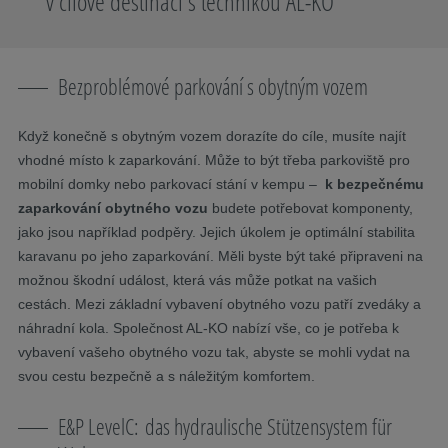
v cílové destinaci s technikou AL-KO
Bezproblémové parkování s obytným vozem
Když konečně s obytným vozem dorazíte do cíle, musíte najít
vhodné místo k zaparkování. Může to být třeba parkoviště pro
mobilní domky nebo parkovací stání v kempu –
k bezpečnému
zaparkování obytného vozu
budete potřebovat komponenty,
jako jsou například podpěry. Jejich úkolem je optimální stabilita
karavanu po jeho zaparkování. Měli byste být také připraveni na
možnou škodní událost, která vás může potkat na vašich
cestách. Mezi základní vybavení obytného vozu patří zvedáky a
náhradní kola. Společnost AL-KO nabízí vše, co je potřeba k
vybavení vašeho obytného vozu tak, abyste se mohli vydat na
svou cestu bezpečně a s náležitým komfortem.
E&P LevelC: das hydraulische Stützensystem für