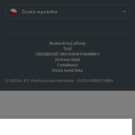
CZ:
Česká republika
Bezbariérový přístup
Tiráž
VŠEOBECNÉ OBCHODNÍ PODMÍNKY
Ochrana údajů
Compliance
Etická horká linka
© 2025 AL-KO. Všechna práva vyhrazena. - ALOIS KOBER GMBH