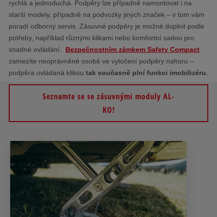
rychlá a jednoduchá. Podpěry lze případně namontovat i na
starší modely, případně na podvozky jiných značek – v tom vám
poradí odborný servis. Zásuvné podpěry je možné doplnit podle
potřeby, například různými klikami nebo komfortní sadou pro
snadné ovládání.
Bezpečnostním zámkem
Safety Compact
zamezíte neoprávněné osobě ve vytočení podpěry nahoru –
podpěra ovládaná klikou
tak současně plní funkci imobilizéru.
Seznamte se se zásuvnými moduly AL-
KO!