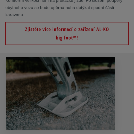
Komfortní velikost není na překážku jízdě: Po složení podpěry
obytného vozu se bude opěrná noha dotýkat spodní části
karavanu.
Zjistěte více informací o zařízení AL-KO
big foot™!