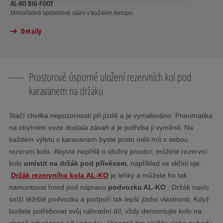
AL-KO BIG-FOOT
Mimořádně spolehlivé stání v každém kempu.
Detaily
Prostorově úsporné uložení rezervních kol pod
karavanem na držáku
Stačí chvilka nepozornosti při jízdě a je vymalováno: Pneumatika
na obytném voze dostala zásah a je potřeba ji vyměnit. Na
každém výletu s karavanem byste proto měli mít s sebou
rezervní kolo. Abyste nepřišli o úložný prostor, můžete rezervní
kolo
umístit na držák pod přívěsem
, například ve skříni oje.
Držák rezervního kola
AL-KO
je lehký a můžete ho tak
namontovat hned pod nápravu
podvozku AL-KO
. Držák navíc
sníží těžiště podvozku a podpoří tak lepší jízdní vlastnosti. Když
budete potřebovat svůj náhradní díl, vždy demontujte kolo na
straně odvrácené od vozovky . Výrazně tím snížíte riziko nehody.