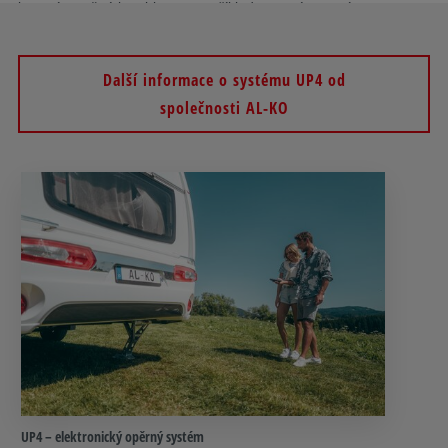
je navíc možné kombinovat například s manévrovací
pomůckou AL-KO Ranger.
Další informace o systému UP4 od
společnosti AL-KO
UP4 – elektronický opěrný systém​