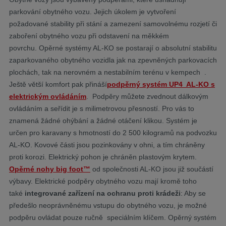
parkování obytného vozu. Jejich úkolem je vytvoření
požadované stability při stání a zamezení samovolnému rozjetí či
zaboření obytného vozu při odstavení na měkkém
povrchu. Opěrné systémy AL-KO se postarají o absolutní stabilitu
zaparkovaného obytného vozidla jak na zpevněných parkovacích
plochách, tak na nerovném a nestabilním terénu v kempech .
Ještě větší komfort pak přináší
podpěrný systém
UP4
AL-KO s
elektrickým ovládáním
. Podpěry můžete zvednout dálkovým
ovládáním a seřídit je s milimetrovou přesností. Pro vás to
znamená žádné ohýbání a žádné otáčení klikou. Systém je
určen pro karavany s hmotností do 2 500 kilogramů na podvozku
AL-KO. Kovové části jsou pozinkovány v ohni, a tím chráněny
proti korozi. Elektrický pohon je chráněn plastovým krytem.
Opěrné nohy big foot™
od společnosti AL-KO jsou již součástí
výbavy. Elektrické podpěry obytného vozu mají kromě toho
také
integrované zařízení na ochranu proti krádeži
: Aby se
předešlo neoprávněnému vstupu do obytného vozu, je možné
podpěru ovládat pouze ručně speciálním klíčem. Opěrný systém