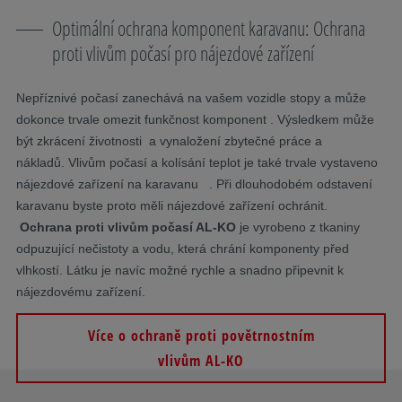
Optimální ochrana komponent karavanu: Ochrana
proti vlivům počasí pro nájezdové zařízení
Nepříznivé počasí zanechává na vašem vozidle stopy a může
dokonce trvale omezit funkčnost komponent . Výsledkem může
být zkrácení životnosti a vynaložení zbytečné práce a
nákladů. Vlivům počasí a kolísání teplot je také trvale vystaveno
nájezdové zařízení na karavanu . Při dlouhodobém odstavení
karavanu byste proto měli nájezdové zařízení ochránit.
Ochrana proti vlivům počasí AL-KO
je vyrobeno z tkaniny
odpuzující nečistoty a vodu, která chrání komponenty před
vlhkostí. Látku je navíc možné rychle a snadno připevnit k
nájezdovému zařízení.
Více o ochraně proti povětrnostním
vlivům AL-KO