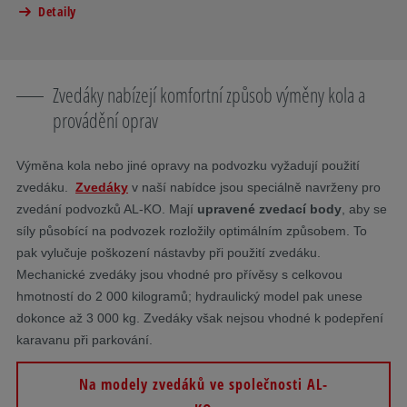
Detaily
Zvedáky nabízejí komfortní způsob výměny kola a
provádění oprav
Výměna kola nebo jiné opravy na podvozku vyžadují použití
zvedáku.
Zvedáky
v naší nabídce jsou speciálně navrženy pro
zvedání podvozků AL-KO. Mají
upravené zvedací body
, aby se
síly působící na podvozek rozložily optimálním způsobem. To
pak vylučuje poškození nástavby při použití zvedáku.
Mechanické zvedáky jsou vhodné pro přívěsy s celkovou
hmotností do 2 000 kilogramů; hydraulický model pak unese
dokonce až 3 000 kg. Zvedáky však nejsou vhodné k podepření
karavanu při parkování.
Na modely zvedáků ve společnosti AL-