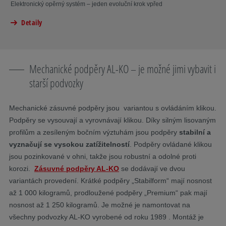
Elektronický opěrný systém – jeden evoluční krok vpřed
Detaily
Mechanické podpěry AL-KO – je možné jimi vybavit i
starší podvozky
Mechanické zásuvné podpěry jsou variantou s ovládáním klikou.
Podpěry se vysouvají a vyrovnávají klikou. Díky silným lisovaným
profilům a zesíleným bočním výztuhám jsou podpěry
stabilní a
vyznačují se vysokou zatížitelností
. Podpěry ovládané klikou
jsou pozinkované v ohni, takže jsou robustní a odolné proti
korozi.
Zásuvné podpěry AL-KO
se dodávají ve dvou
variantách provedení. Krátké podpěry „Stabilform“ mají nosnost
až 1 000 kilogramů, prodloužené podpěry „Premium“ pak mají
nosnost až 1 250 kilogramů. Je možné je namontovat na
všechny podvozky AL-KO vyrobené od roku 1989 . Montáž je