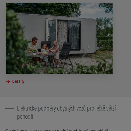
Detaily
Elektrické podpěry obytných vozů pro ještě větší
pohodlí
Obytné vozy jsou vybaveny podpěrami, které usnadňují