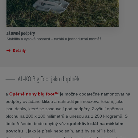
Zásuvné podpěry
Stabilita a vysoká nosnost – rychlá a jednoduchá montáž.
Detaily
AL-KO Big Foot jako doplněk
a
Opěrné nohy
big foot™
je možné dodatečně namontovat na
podpěry ovládané klikou a nahradit jimi nouzová řešení, jako
jsou desky, které se zasouvají pod podpěry. Zvyšují opěrnou
plochu na 200 x 180 milimetrů a unesou až 1 250 kilogramů. S
tímto řešením bude obytný vůz
spolehlivě stát na měkkém
povrchu
, jako je písek nebo sníh, aniž by se příliš bořil.