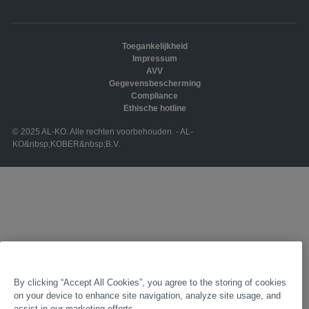
Toegankelijkheid
Impressum
AVV
Gegevensbescherming
Compliance
Ethische hotline
© 2025 AL-KO. Alle rechten voorbehouden. - AL-
KO&nbsp;KOBER&nbsp;B.V.
By clicking “Accept All Cookies”, you agree to the storing of cookies
on your device to enhance site navigation, analyze site usage, and
assist in our marketing efforts.