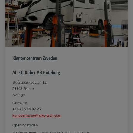
Klantencentrum Zweden
AL-KO Kober AB Göteborg
Skrålabäcksgatan 12
51163 Skene
Sverige
Contact:
+46 705 64 07 25
kundcenter.se@alko-tech.com
Openingstijden