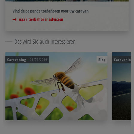
Vind de passende toebehoren voor uw caravan
naar toebehorenadviseur
Das wird Sie auch interessieren
Caravaning
01/07/2019
Blog
Caravaning
Heading into the future of caravanning at a reduced weight: the
The best body