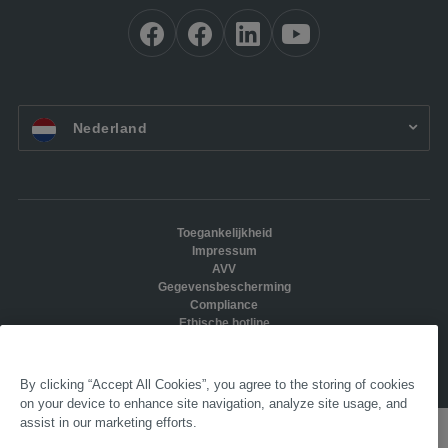
NL:
Nederland
Toegankelijkheid
Impressum
AVV
Gegevensbescherming
Compliance
Ethische hotline
© 2025 AL-KO. Alle rechten voorbehouden. - AL-
KO&nbsp;KOBER&nbsp;B.V.
By clicking “Accept All Cookies”, you agree to the storing of cookies
on your device to enhance site navigation, analyze site usage, and
assist in our marketing efforts.