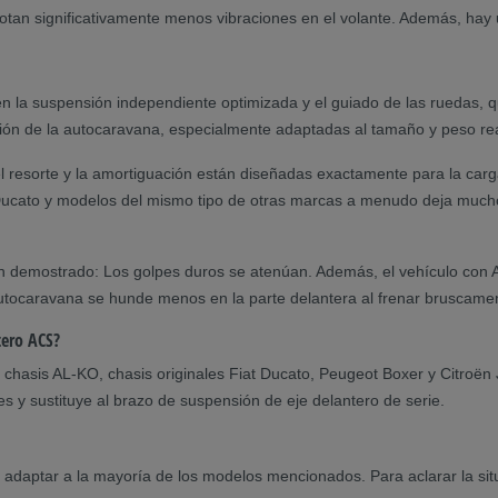
 notan significativamente menos vibraciones en el volante. Además, hay u
 en la suspensión independiente optimizada y el guiado de las ruedas
cción de la autocaravana, especialmente adaptadas al tamaño y peso rea
el resorte y la amortiguación están diseñadas exactamente para la carg
 Ducato y modelos del mismo tipo de otras marcas a menudo deja much
demostrado: Los golpes duros se atenúan. Además, el vehículo con A
 autocaravana se hunde menos en la parte delantera al frenar bruscamen
tero ACS?
hasis AL-KO, chasis originales Fiat Ducato, Peugeot Boxer y Citroën J
 y sustituye al brazo de suspensión de eje delantero de serie.
 adaptar a la mayoría de los modelos mencionados. Para aclarar la sit