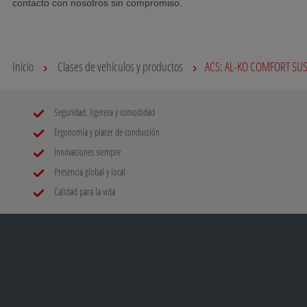
contacto con nosotros sin compromiso.
Inicio
Clases de vehículos y productos
ACS: AL-KO COMFORT SU
Seguridad, ligereza y comodidad
Ergonomía y placer de conducción
Innovaciones siempre
Presencia global y local
Calidad para la vida