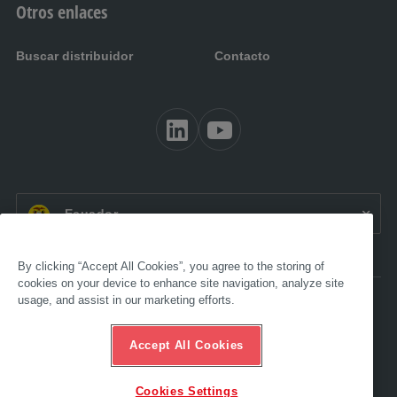
Otros enlaces
Buscar distribuidor
Contacto
ES EC:
Ecuador
By clicking “Accept All Cookies”, you agree to the storing of
cookies on your device to enhance site navigation, analyze site
usage, and assist in our marketing efforts.
Accesibilidad
Aviso legal
Términos y condiciones
Accept All Cookies
Protección de datos
Compliance
Línea de asistencia ética
Cookies Settings