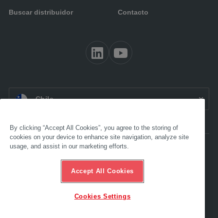
Buscar distribuidor
Contacto
ES CL:
Chile
By clicking “Accept All Cookies”, you agree to the storing of
cookies on your device to enhance site navigation, analyze site
usage, and assist in our marketing efforts.
Accesibilidad
Aviso legal
Términos y condiciones
Accept All Cookies
Protección de datos
Compliance
Línea de asistencia ética
Cookies Settings
© 2022 AL-KO. Todos los derechos reservados - ALOIS KOBER GMBH