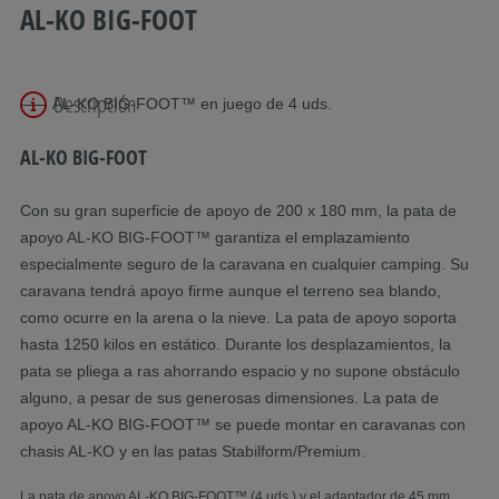
AL-KO BIG-FOOT
Descripción
AL-KO BIG-FOOT™ en juego de 4 uds.
AL-KO BIG-FOOT
Con su gran superficie de apoyo de 200 x 180 mm, la pata de
apoyo AL-KO BIG-FOOT™ garantiza el emplazamiento
especialmente seguro de la caravana en cualquier camping. Su
caravana tendrá apoyo firme aunque el terreno sea blando,
como ocurre en la arena o la nieve. La pata de apoyo soporta
hasta 1250 kilos en estático. Durante los desplazamientos, la
pata se pliega a ras ahorrando espacio y no supone obstáculo
alguno, a pesar de sus generosas dimensiones. La pata de
apoyo AL-KO BIG-FOOT™ se puede montar en caravanas con
chasis AL-KO y en las patas Stabilform/Premium.
La
pata de apoyo AL-KO BIG-FOOT™
(4 uds.) y el adaptador de 45 mm