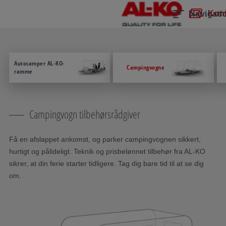
Spring navigation over
Til hovedindhold
Gå til hovednavigation
Indholdsfortegnelse
Kont
Navigati
Autocamper AL-KO-
Campingvogne
ramme
Campingvogn tilbehørsrådgiver
Få en afslappet ankomst, og parker campingvognen sikkert,
hurtigt og pålideligt. Teknik og prisbelønnet tilbehør fra AL-KO
sikrer, at din ferie starter tidligere. Tag dig bare tid til at se dig
om.