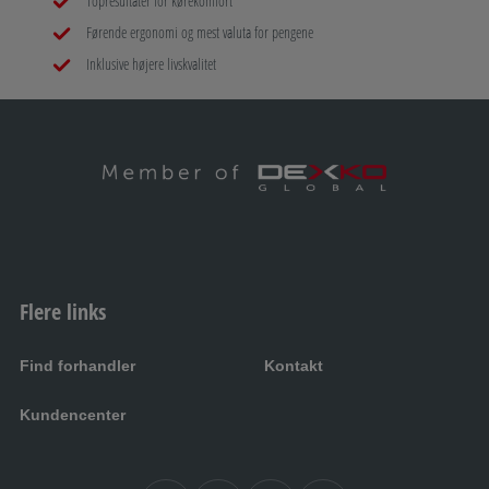
Topresultater for kørekomfort
Førende ergonomi og mest valuta for pengene
H
Inklusive højere livskvalitet
Donkraft
I
Reservehjulsholder
J
Værdiboks
Flere links
L
Find forhandler
Kontakt
Euro-Delta-skråsvingarmsaksel
Kundencenter
M