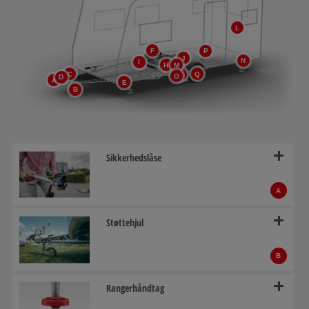
L
F
P
J
N
I
H
M
C
Q
G
O
D
A
E
B
Sikkerhedslåse
A
Støttehjul
B
Rangerhåndtag