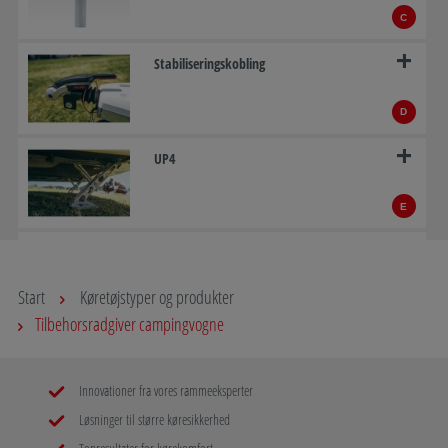
C
Stabiliseringskobling
D
UP4
E
AAA-Premium Brake
Start
Køretøjstyper og produkter
F
Tilbehorsradgiver campingvogne
AL-KO mover MAMMUT
Innovationer fra vores rammeeksperter
G
Løsninger til større køresikkerhed
ATC - AL-KO Trailer Control