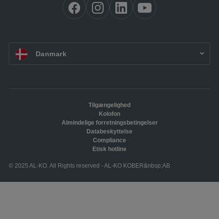
LevelC – det hydrauliske støttesystem
til campingvogne
N
DK:
Danmark
AL-KO Mover RANGER
O
AL-KO BIG-FOOT
Tilgængelighed
Kolofon
Almindelige forretningsbetingelser
P
Databeskyttelse
Compliance
AL-KO PROSAFE Hjullås
Etisk hotline
© 2025 AL-KO. All Rights reserved - AL-KO KOBER&nbsp;AB
Q