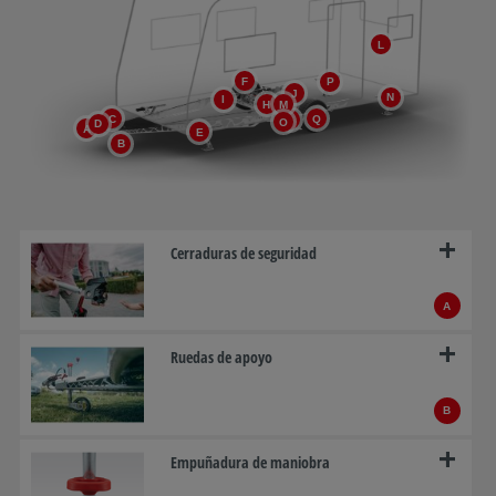
L
F
P
J
N
I
H
M
C
Q
G
O
D
A
E
B
Cerraduras de seguridad
A
Ruedas de apoyo
B
Empuñadura de maniobra