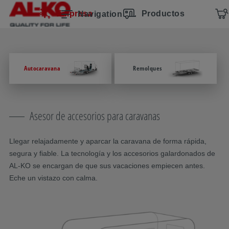
Saltar la navegación
Ir al contenido principal
Saltar a la navegación principal
Índice
Empresa
Productos
Navigation
Autocaravana
Remolques
Asesor de accesorios para caravanas
Llegar relajadamente y aparcar la caravana de forma rápida,
segura y fiable. La tecnología y los accesorios galardonados de
AL-KO se encargan de que sus vacaciones empiecen antes.
Eche un vistazo con calma.