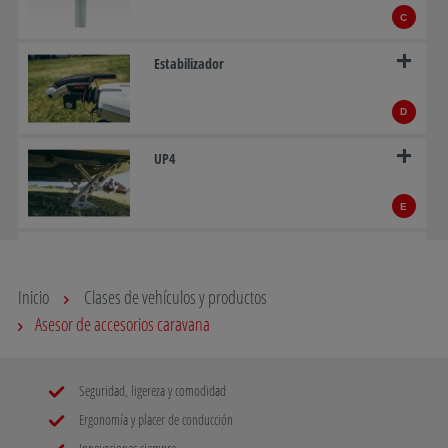
C
Estabilizador
D
UP4
E
AAA Premium Brake
Inicio
Clases de vehículos y productos
F
Asesor de accesorios caravana
Sistema de maniobras AL-KO MAMMUT
Seguridad, ligereza y comodidad
G
Ergonomía y placer de conducción
ATC: AL-KO Trailer Control