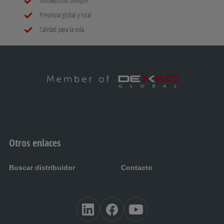
Innovaciones siempre
Presencia global y local
H
Calidad para la vida
gato de elevación
I
Soporte para rueda de repuesto
J
Caja fuerte
Otros enlaces
L
Buscar distribuidor
Contacto
Euro-eje delta con brazo diagonal
M