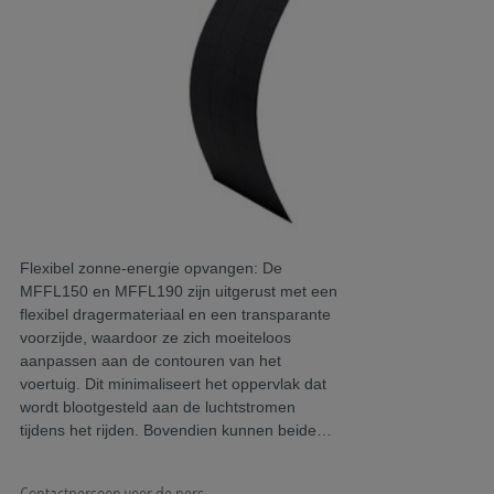
Flexibel zonne-energie opvangen: De
Fl
MFFL150 en MFFL190 zijn uitgerust met een
MF
flexibel dragermateriaal en een transparante
fl
voorzijde, waardoor ze zich moeiteloos
vo
aanpassen aan de contouren van het
aa
voertuig. Dit minimaliseert het oppervlak dat
vo
wordt blootgesteld aan de luchtstromen
wo
tijdens het rijden. Bovendien kunnen beide
ti
modules uit de Flexible Series eenvoudig
mo
worden verlijmd, zonder boren of schroeven.
wo
Contactpersoon voor de pers