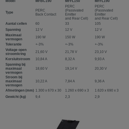
Model
MFBC190
MFFL150
MFFL190
PERC
PERC
PERC
(Passivated
(Passivated
Type
Back Contact
Emitter
Emitter
and Rear Cell)
and Rear Cell)
Aantal cellen
60
33
105
Spanning
12 V
12 V
12 V
Maximaal
190 W
150 W
190 W
vermogen
Tolerantie
+-3%
+-3%
+-3%
Voltage open
21,60 V
21,78 V
23,10 V
stroomkring
Korsluitstroom
10,84 A
8,32 A
9,93 A
Spanning bij
maximaal
18,60 V
19,14 V
20,30 V
vermogen
Stroom bij
maximaal
10,22 A
7,84 A
9,36 A
vermogen
Afmetingen (mm)
1.300 x 670 x 30
1.260 x 690 x 3
1.620 x 690 x 3
Gewicht (kg)
9,4
2,3
2,9