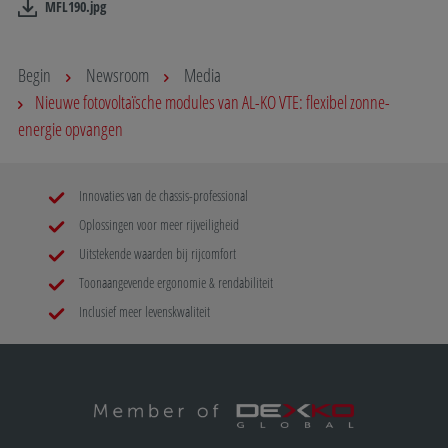
MFL190.jpg
Begin
Newsroom
Media
Nieuwe fotovoltaïsche modules van AL-KO VTE: flexibel zonne-
energie opvangen
Innovaties van de chassis-professional
Oplossingen voor meer rijveiligheid
Uitstekende waarden bij rijcomfort
Toonaangevende ergonomie & rendabiliteit
Inclusief meer levenskwaliteit