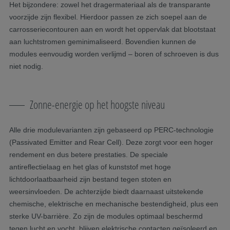
Het bijzondere: zowel het dragermateriaal als de transparante
voorzijde zijn flexibel. Hierdoor passen ze zich soepel aan de
carrosseriecontouren aan en wordt het oppervlak dat blootstaat
aan luchtstromen geminimaliseerd. Bovendien kunnen de
modules eenvoudig worden verlijmd – boren of schroeven is dus
niet nodig.
Zonne-energie op het hoogste niveau
Alle drie modulevarianten zijn gebaseerd op PERC-technologie
(Passivated Emitter and Rear Cell). Deze zorgt voor een hoger
rendement en dus betere prestaties. De speciale
antireflectielaag en het glas of kunststof met hoge
lichtdoorlaatbaarheid zijn bestand tegen stoten en
weersinvloeden. De achterzijde biedt daarnaast uitstekende
chemische, elektrische en mechanische bestendigheid, plus een
sterke UV-barrière. Zo zijn de modules optimaal beschermd
tegen lucht en vocht, blijven elektrische contacten geïsoleerd en