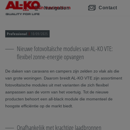
Navigatie overslaan
Naar hoofdinhoud
Naar hoofdnavigatie gaan
Inhoudsopgave
Klantencentrum
Contact
Navigation
Professional
10/09/2025
Nieuwe fotovoltaïsche modules van AL-KO VTE:
flexibel zonne-energie opvangen
De daken van caravans en campers zijn zelden zo vlak als die
van grote woningen. Daarom breidt AL-KO VTE zijn assortiment
fotovoltaïsche modules uit met varianten die zich flexibel
aanpassen aan de vorm van het voertuig. Tot de nieuwe
producten behoort een all-black module die momenteel de
hoogste efficiëntie op de markt biedt.
Onafhankelijk met krachtige laadbronnen