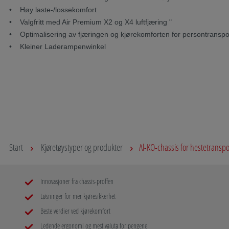
• Høy laste-/lossekomfort
• Valgfritt med Air Premium X2 og X4 luftfjæring "
• Optimalisering av fjæringen og kjørekomforten for persontransport
• Kleiner Laderampenwinkel
Start
Kjøretøystyper og produkter
Al-KO-chassis for hestetranspo
Innovasjoner fra chassis-proffen
Løsninger for mer kjøresikkerhet
Beste verdier ved kjørekomfort
Ledende ergonomi og mest valuta for pengene