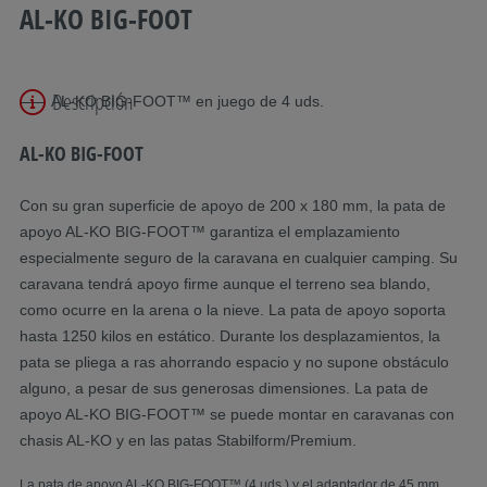
AL-KO BIG-FOOT
Descripción
AL-KO BIG-FOOT™ en juego de 4 uds.
AL-KO BIG-FOOT
Con su gran superficie de apoyo de 200 x 180 mm, la pata de
apoyo AL-KO BIG-FOOT™ garantiza el emplazamiento
especialmente seguro de la caravana en cualquier camping. Su
caravana tendrá apoyo firme aunque el terreno sea blando,
como ocurre en la arena o la nieve. La pata de apoyo soporta
hasta 1250 kilos en estático. Durante los desplazamientos, la
pata se pliega a ras ahorrando espacio y no supone obstáculo
alguno, a pesar de sus generosas dimensiones. La pata de
apoyo AL-KO BIG-FOOT™ se puede montar en caravanas con
chasis AL-KO y en las patas Stabilform/Premium.
La
pata de apoyo AL-KO BIG-FOOT™
(4 uds.) y el adaptador de 45 mm