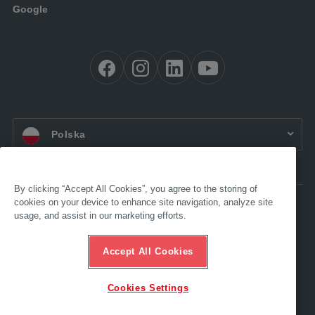
Google
PL:
Polska
By clicking “Accept All Cookies”, you agree to the storing of
cookies on your device to enhance site navigation, analyze site
Dostępność
usage, and assist in our marketing efforts.
Impressum
OWH
Ochrona danych
Accept All Cookies
Compliance
Infolinia ds. etyki
Cookies Settings
© 2025 AL-KO. Wszelkie prawa zastrzeżone. – AL-KO Technology Polska
Sp. z o.o<strong>.</strong>