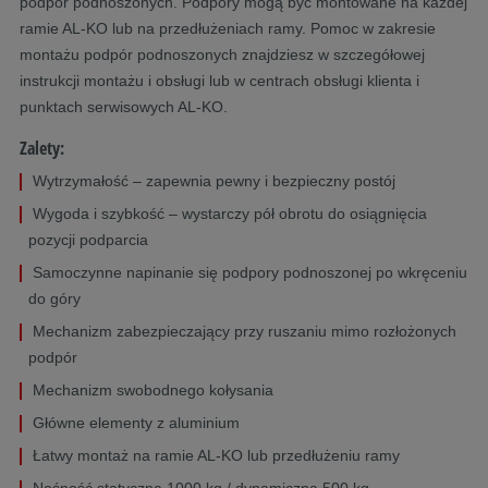
podpór podnoszonych. Podpory mogą być montowane na każdej
ramie AL-KO lub na przedłużeniach ramy. Pomoc w zakresie
montażu podpór podnoszonych znajdziesz w szczegółowej
instrukcji montażu i obsługi lub w centrach obsługi klienta i
punktach serwisowych AL-KO.
Zalety:
Wytrzymałość – zapewnia pewny i bezpieczny postój
Wygoda i szybkość – wystarczy pół obrotu do osiągnięcia
pozycji podparcia
Samoczynne napinanie się podpory podnoszonej po wkręceniu
do góry
Mechanizm zabezpieczający przy ruszaniu mimo rozłożonych
podpór
Mechanizm swobodnego kołysania
Główne elementy z aluminium
Łatwy montaż na ramie AL-KO lub przedłużeniu ramy
Nośność statyczna 1000 kg / dynamiczna 500 kg