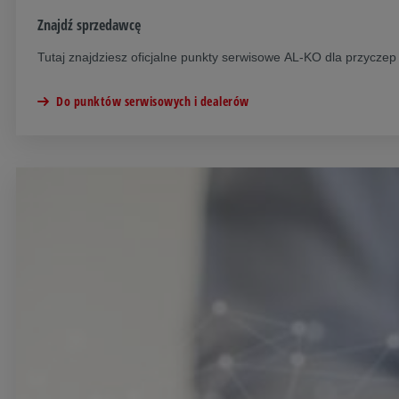
Znajdź sprzedawcę
Tutaj znajdziesz oficjalne punkty serwisowe AL-KO dla przycz
Do punktów serwisowych i dealerów