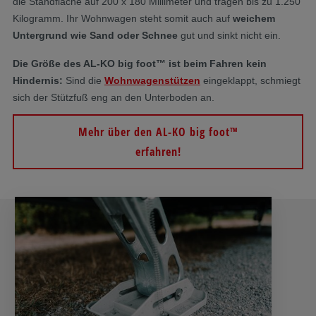
die Standfläche auf 200 x 180 Millimeter und tragen bis zu 1.250
Kilogramm. Ihr Wohnwagen steht somit auch auf
weichem
Untergrund wie Sand oder Schnee
gut und sinkt nicht ein.
Die Größe des AL-KO big foot™ ist beim Fahren kein
Hindernis:
Sind die
Wohnwagenstützen
eingeklappt, schmiegt
sich der Stützfuß eng an den Unterboden an.
Mehr über den AL-KO big foot™
erfahren!