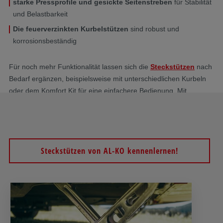
starke Pressprofile und gesickte Seitenstreben
für Stabilität
und Belastbarkeit
Die feuerverzinkten Kurbelstützen
sind robust und
korrosionsbeständig
Für noch mehr Funktionalität lassen sich die
Steckstützen
nach
Bedarf ergänzen, beispielsweise mit unterschiedlichen Kurbeln
oder dem Komfort Kit für eine einfachere Bedienung. Mit
dem
Sicherheitsschloss Safety Compact
verhindern Sie, dass
Unbefugte die Stützen nach oben kurbeln – somit ist die
Kurbelstütze gleichzeitig eine Wegfahrsperre.
Steckstützen von AL-KO kennenlernen!