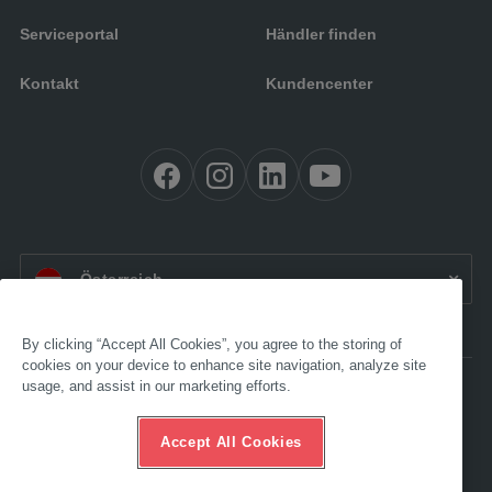
Serviceportal
Händler finden
Kontakt
Kundencenter
AT:
Österreich
By clicking “Accept All Cookies”, you agree to the storing of
cookies on your device to enhance site navigation, analyze site
usage, and assist in our marketing efforts.
Barrierefreiheit
Impressum
AGB
Accept All Cookies
Datenschutz
Compliance