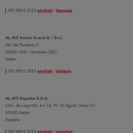
ISO 9001:2015
english
/
français
AL-KO Kober G.m.b.H. / S.r.l.
Via Val Pusteria 9
39030 Vintl / Vandoies (BZ)
Italien​
ISO 9001:2015
english
/
italiano
AL-KO España S.A.U.
Ctra. de Logroño, km 13, P.I. El Águila, Nave 57
50180 Utebo
España
ISO 9001:2015
english
/
español