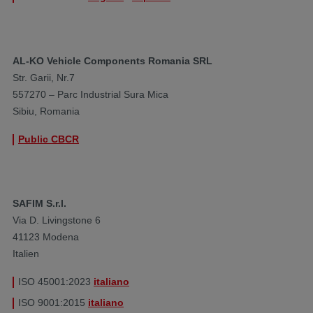
AL-KO Vehicle Components Romania SRL
Str. Garii, Nr.7
557270 – Parc Industrial Sura Mica
Sibiu, Romania
Public CBCR
SAFIM S.r.l.
Via D. Livingstone 6
41123 Modena
Italien
ISO 45001:2023
italiano
ISO 9001:2015
italiano