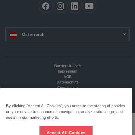
AT:
Österreich
Barrierefreiheit
Impressum
AGB
Datenschutz
Compliance
Ethik-Hotline
© 2024 AL-KO. Alle Rechte vorbehalten. – AL-KO Technology Austria GmbH
By clicking “Accept All Cookies”, you agree to the storing of cookies
on your device to enhance site navigation, analyze site usage, and
assist in our marketing efforts.
Accept All Cookies