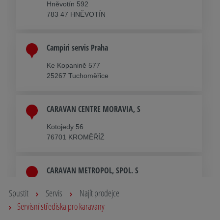
Hněvotín 592
783 47 HNĚVOTÍN
Campiri servis Praha
Ke Kopanině 577
25267 Tuchoměřice
CARAVAN CENTRE MORAVIA, S
Kotojedy 56
76701 KROMĚŘÍŽ
CARAVAN METROPOL, SPOL. S
Báštěcká 85
Spustit
Servis
Najít prodejce
25069 PRAHA - KLÍČANY
Servisní střediska pro karavany