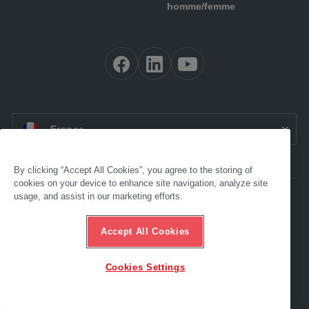
homme/femme
FR:
France
By clicking “Accept All Cookies”, you agree to the storing of
cookies on your device to enhance site navigation, analyze site
usage, and assist in our marketing efforts.
Accessibilité
Mentions légales
CONDITIONS GÉNÉRALES
Accept All Cookies
Protection des données
Compliance
Hotline éthique
Cookies Settings
© 2025 AL-KO. Tous droits réservés. - AL-KO SAS