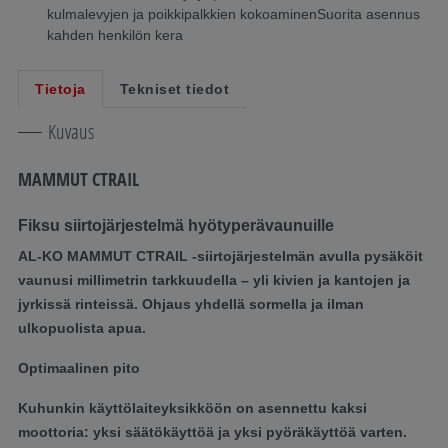
kulmalevyjen ja poikkipalkkien kokoaminenSuorita asennus
kahden henkilön kera
Tietoja
Tekniset tiedot
Kuvaus
MAMMUT CTRAIL
Fiksu siirtojärjestelmä hyötyperävaunuille
AL-KO MAMMUT CTRAIL -siirtojärjestelmän avulla pysäköit
vaunusi millimetrin tarkkuudella – yli kivien ja kantojen ja
jyrkissä rinteissä. Ohjaus yhdellä sormella ja ilman
ulkopuolista apua.
Optimaalinen pito
Kuhunkin käyttölaiteyksikköön on asennettu kaksi
moottoria: yksi säätökäyttöä ja yksi pyöräkäyttöä varten.