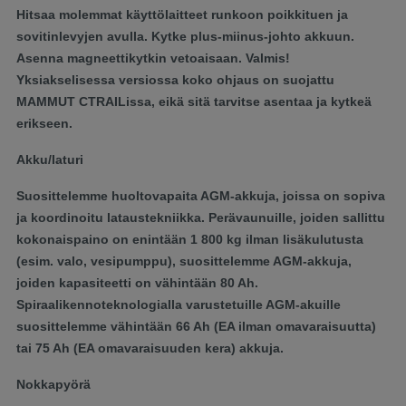
Hitsaa molemmat käyttölaitteet runkoon poikkituen ja
sovitinlevyjen avulla. Kytke plus-miinus-johto akkuun.
Asenna magneettikytkin vetoaisaan. Valmis!
Yksiakselisessa versiossa koko ohjaus on suojattu
MAMMUT CTRAILissa, eikä sitä tarvitse asentaa ja kytkeä
erikseen.
Akku/laturi
Suosittelemme huoltovapaita AGM-akkuja, joissa on sopiva
ja koordinoitu lataustekniikka. Perävaunuille, joiden sallittu
kokonaispaino on enintään 1 800 kg ilman lisäkulutusta
(esim. valo, vesipumppu), suosittelemme AGM-akkuja,
joiden kapasiteetti on vähintään 80 Ah.
Spiraalikennoteknologialla varustetuille AGM-akuille
suosittelemme vähintään 66 Ah (EA ilman omavaraisuutta)
tai 75 Ah (EA omavaraisuuden kera) akkuja.
Nokkapyörä