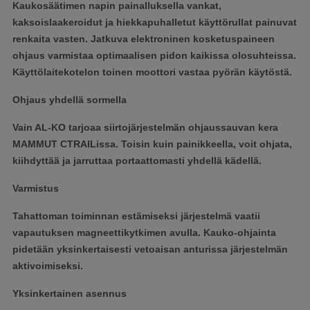
Kaukosäätimen napin painalluksella vankat,
kaksoislaakeroidut ja hiekkapuhalletut käyttörullat painuvat
renkaita vasten. Jatkuva elektroninen kosketuspaineen
ohjaus varmistaa optimaalisen pidon kaikissa olosuhteissa.
Käyttölaitekotelon toinen moottori vastaa pyörän käytöstä.
Ohjaus yhdellä sormella
Vain AL-KO tarjoaa siirtojärjestelmän ohjaussauvan kera
MAMMUT CTRAILissa. Toisin kuin painikkeella, voit ohjata,
kiihdyttää ja jarruttaa portaattomasti yhdellä kädellä.
Varmistus
Tahattoman toiminnan estämiseksi järjestelmä vaatii
vapautuksen magneettikytkimen avulla. Kauko-ohjainta
pidetään yksinkertaisesti vetoaisan anturissa järjestelmän
aktivoimiseksi.
Yksinkertainen asennus