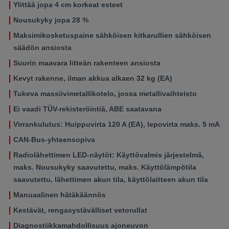
Ylittää jopa 4 cm korkeat esteet
Nousukyky jopa 28 %
Maksimikosketuspaine sähköisen kitkarullien sähköisen
säädön ansiosta
Suurin maavara litteän rakenteen ansiosta
Kevyt rakenne, ilman akkua alkaen 32 kg (EA)
Tukeva massiivimetallikotelo, jossa metallivaihteisto
Ei vaadi TÜV-rekisteröintiä, ABE saatavana
Virrankulutus: Huippuvirta 120 A (EA), lepovirta maks. 5 mA
CAN-Bus-yhteensopiva
Radiolähettimen LED-näytöt: Käyttövalmis järjestelmä,
maks. Nousukyky saavutettu, maks. Käyttölämpötila
saavutettu, lähettimen akun tila, käyttölaitteen akun tila
Manuaalinen hätäkäännös
Kestävät, rengasystävälliset vetorullat
Diagnostiikkamahdollisuus ajoneuvon