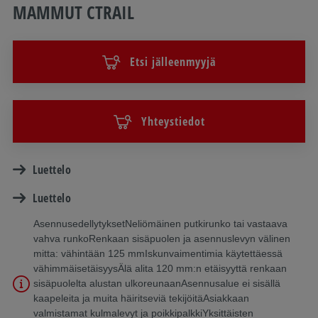
MAMMUT CTRAIL
Etsi jälleenmyyjä
Yhteystiedot
Luettelo
Luettelo
AsennusedellytyksetNeliömäinen putkirunko tai vastaava
vahva runkoRenkaan sisäpuolen ja asennuslevyn välinen
mitta: vähintään 125 mmIskunvaimentimia käytettäessä
vähimmäisetäisyysÄlä alita 120 mm:n etäisyyttä renkaan
sisäpuolelta alustan ulkoreunaanAsennusalue ei sisällä
kaapeleita ja muita häiritseviä tekijöitäAsiakkaan
valmistamat kulmalevyt ja poikkipalkkiYksittäisten