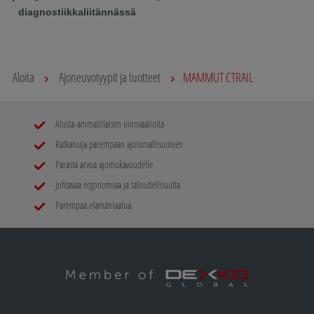
diagnostiikkaliitännässä
Aloita
Ajoneuvotyypit ja tuotteet
MAMMUT CTRAIL
Alusta-ammattilaisen innovaatioita
Ratkaisuja parempaan ajoturvallisuuteen
Parasta arvoa ajomukavuudelle
Johtavaa ergonomiaa ja taloudellisuutta
Parempaa elämänlaatua