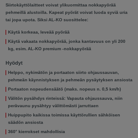
Siirtokäyttölaitteet voivat ylikuormittaa nokkapyörää
pehmeillä alustoilla. Kapeat pyörät voivat luoda syviä uria
tai jopa upota. Siksi AL-KO suosittelee:
Käytä korkeaa, leveää pyörää
Käytä vakaata nokkapyörää, jonka kantavuus on yli 200
kg, esim. AL-KO premium -nokkapyörää
Hyödyt
Helppo, nykimätön ja portaaton siirto ohjaussauvan,
pehmeän käynnistyksen ja pehmeän pysäytyksen ansiosta
Portaaton nopeudensäätö (maks. nopeus n. 0,5 km/h)
Välitön pysähdys rinteissä: Vapauta ohjaussauva, niin
perävaunu pysähtyy välittömästi jarruttaen
Huippupito kaikissa toimissa käyttörullien sähköisen
säädön ansiosta
360° kierrokset mahdollisia