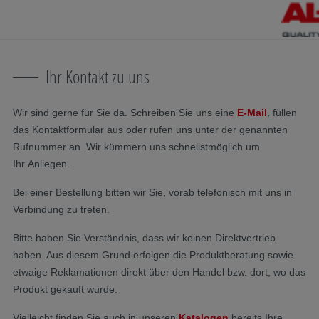
Navigation überspringen
Zum Hauptcontent
Zur Hauptnavigation springen
Inhaltsverzeichnis
Ihr Kontakt zu uns
Wir sind gerne für Sie da. Schreiben Sie uns eine
E-Mail
, füllen
das Kontaktformular aus oder rufen uns unter der genannten
Rufnummer an. Wir kümmern uns schnellstmöglich um
Ihr Anliegen.
Bei einer Bestellung bitten wir Sie, vorab telefonisch mit uns in
Verbindung zu treten.
Bitte haben Sie Verständnis, dass wir keinen Direktvertrieb
haben. Aus diesem Grund erfolgen die Produktberatung sowie
etwaige Reklamationen direkt über den Handel bzw. dort, wo das
Produkt gekauft wurde.
Vielleicht finden Sie auch in unseren
Katalogen
bereits Ihre