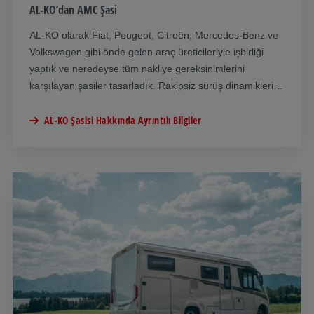
AL-KO’dan AMC Şasi
AL-KO olarak Fiat, Peugeot, Citroën, Mercedes-Benz ve
Volkswagen gibi önde gelen araç üreticileriyle işbirliği
yaptık ve neredeyse tüm nakliye gereksinimlerini
karşılayan şasiler tasarladık. Rakipsiz sürüş dinamikleri,
üstün güvenlik ve belirgin biçimde iyileştirilmiş sürüş
konforu Bir AL-KO şasisi karşı konulmaz avantajlar sunar.
AL-KO Şasisi Hakkında Ayrıntılı Bilgiler