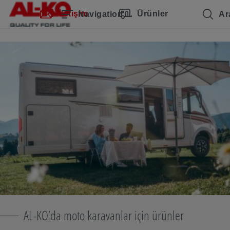
Navigasyonu atla
Ana içeriğe
Ana navigasyona atla
İçindekiler
İletişim
Ürünler
Navigation
Ar
AL-KO’da moto karavanlar için ürünler