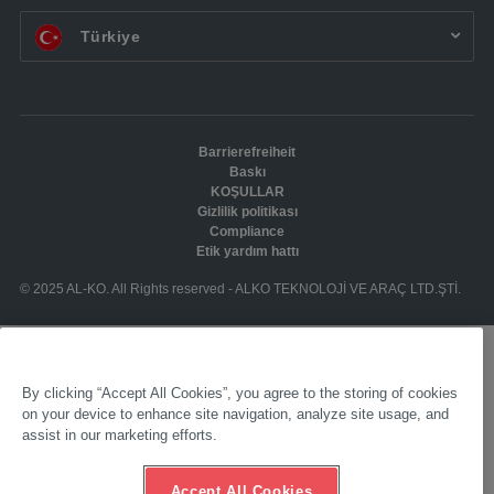
TR:
Türkiye
Barrierefreiheit
Baskı
KOŞULLAR
Gizlilik politikası
Compliance
Etik yardım hattı
© 2025 AL-KO. All Rights reserved - ALKO TEKNOLOJİ VE ARAÇ LTD.ŞTİ.
By clicking “Accept All Cookies”, you agree to the storing of cookies
on your device to enhance site navigation, analyze site usage, and
assist in our marketing efforts.
Accept All Cookies