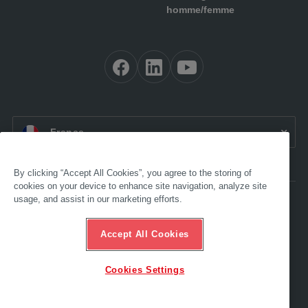
homme/femme
FR:
France
By clicking “Accept All Cookies”, you agree to the storing of
cookies on your device to enhance site navigation, analyze site
usage, and assist in our marketing efforts.
Accessibilité
Mentions légales
CONDITIONS GÉNÉRALES
Accept All Cookies
Protection des données
Compliance
Hotline éthique
Cookies Settings
© 2025 AL-KO. Tous droits réservés. - AL-KO SAS