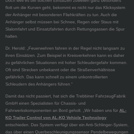
Doch weil es bei solchen Einsätzen zuweilen ganz besonders
flott um die Kurven geht, bekommt es nicht nur das Klicksystem
der Anhänger mit besonderen Fliehkräften zu tun. Auch die
Anhänger selbst müssen bei Schnee, Regen oder Staus mit
Slalomfahrt und Einsatzfahrten durch Rettungsgassen die Spur
halten.
Dr. Herold: „Feuerwehren fahren in der Regel nicht langsam zu
ihren Einsätzen. Zum Beispiel in Kreisverkehren kann es daher
zu gefährlichen Situationen mit hoher Schleudergefahr kommen.
Oft sind Strecken unbekannt oder die Straßenverhältnisse
gefährlich. Das kann schnell zu einem unkontrollierten
Schleudern des Anhängers führen.“
Damit das nicht passiert, hat sich die Trebbiner FahrzeugFabrik
GmbH einen Spezialisten für Chassis- und
Fahrwerkskomponenten an Bord geholt. „Wir haben uns für
AL-
KO Trailer Control von AL-KO Vehicle Technology
entschieden. Das System verfügt über ein Anti-Schlinger-System,
das über einen Querbeschleunigungssensor Pendelbewegungen