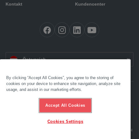
Kontakt
Kundencenter
AT:
Österreich
By clicking “Accept All Cookies”, you agree to the storing of
cookies on your device to enhance site navigation, analyze site
usage, and assist in our marketing efforts.
Barrierefreiheit
Impressum
AGB
Accept All Cookies
Datenschutz
Compliance
Ethik-Hotline
Cookies Settings
© 2024 AL-KO. Alle Rechte vorbehalten. – AL-KO Technology Austria GmbH