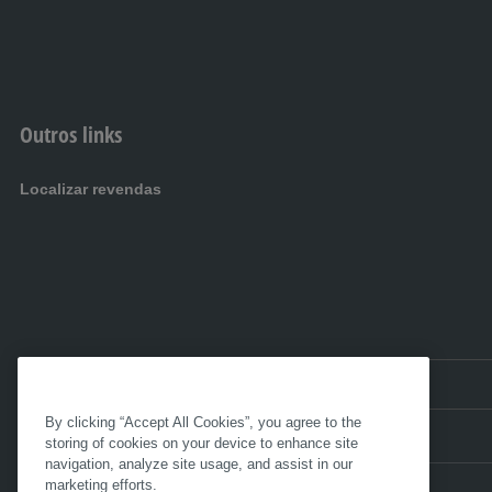
Outros links
Localizar revendas
ES BR:
Brasil
By clicking “Accept All Cookies”, you agree to the
storing of cookies on your device to enhance site
navigation, analyze site usage, and assist in our
marketing efforts.