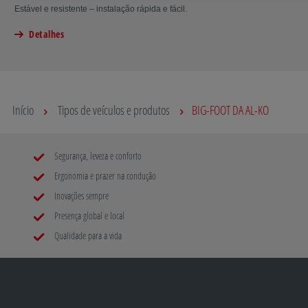
Estável e resistente – instalação rápida e fácil.
Detalhes
Início
Tipos de veículos e produtos
BIG-FOOT DA AL-KO
Segurança, leveza e conforto
Ergonomia e prazer na condução
Inovações sempre
Presença global e local
Qualidade para a vida