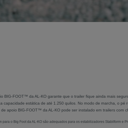
oio BIG-FOOT™ da AL-KO garante que o trailer fique ainda mais se
uma capacidade estática de até 1.250 quilos. No modo de marcha, o 
é de apoio BIG-FOOT™ da AL-KO pode ser instalado em trailers com ch
 para o Big Foot da AL-KO são adequados para os estabilizadores Stabilform e P