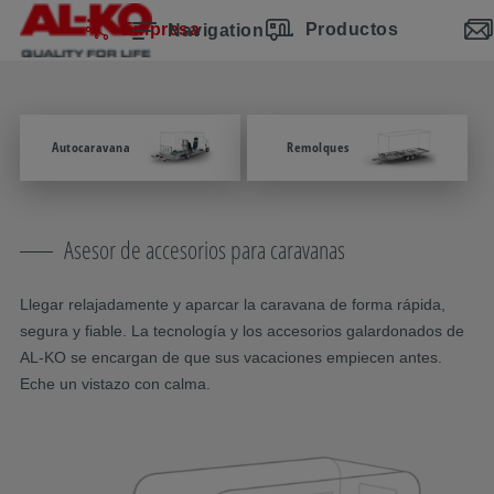
Saltar la navegación
Ir al contenido principal
Saltar a la navegación principal
Índice
Empresa
Productos
Navigation
Autocaravana
Remolques
Asesor de accesorios para caravanas
Llegar relajadamente y aparcar la caravana de forma rápida,
segura y fiable. La tecnología y los accesorios galardonados de
AL-KO se encargan de que sus vacaciones empiecen antes.
Eche un vistazo con calma.