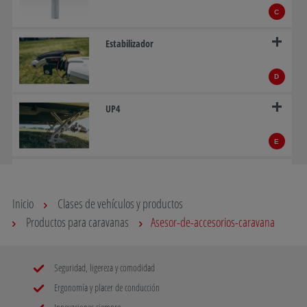
C
Estabilizador
D
UP4
E
AAA Premium Brake
Inicio
Clases de vehículos y productos
F
Productos para caravanas
Asesor-de-accesorios-caravana
Sistema de maniobras AL-KO MAMMUT
Seguridad, ligereza y comodidad
G
Ergonomía y placer de conducción
ATC: AL-KO Trailer Control