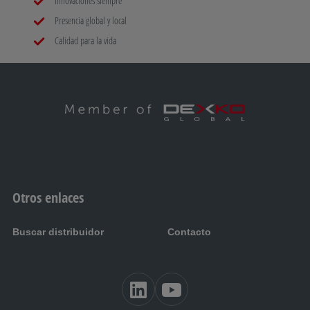
Innovaciones siempre
Presencia global y local
H
Calidad para la vida
gato de elevación
I
Soporte para rueda de repuesto
J
Caja fuerte
Otros enlaces
L
Buscar distribuidor
Contacto
Euro-eje delta con brazo diagonal
M